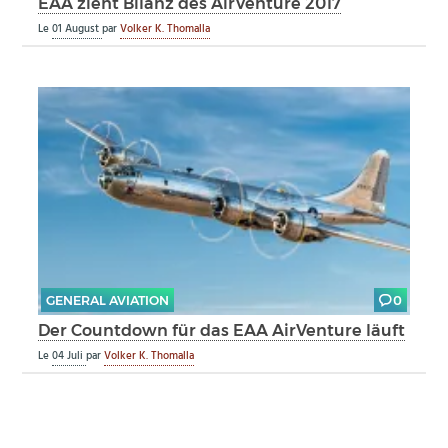
EAA zieht Bilanz des AirVenture 2017
Le
01 August
par
Volker K. Thomalla
GENERAL AVIATION
0
Der Countdown für das EAA AirVenture läuft
Le
04 Juli
par
Volker K. Thomalla