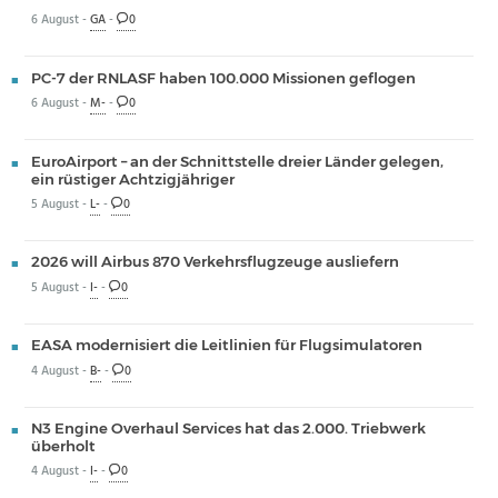
6 August -
GA
-
0
PC-7 der RNLASF haben 100.000 Missionen geflogen
6 August -
M-
-
0
EuroAirport – an der Schnittstelle dreier Länder gelegen,
ein rüstiger Achtzigjähriger
5 August -
L-
-
0
2026 will Airbus 870 Verkehrsflugzeuge ausliefern
5 August -
I-
-
0
EASA modernisiert die Leitlinien für Flugsimulatoren
4 August -
B-
-
0
N3 Engine Overhaul Services hat das 2.000. Triebwerk
überholt
4 August -
I-
-
0