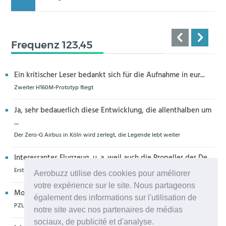
Frequenz 123,45
Ein kritischer Leser bedankt sich für die Aufnahme in eur...
Zweiter H160M-Prototyp fliegt
Ja, sehr bedauerlich diese Entwicklung, die allenthalben um
...
Der Zero-G Airbus in Köln wird zerlegt, die Legende lebt weiter
Interessantes Flugzeug, u. a. weil auch die Propeller der De...
Erstflug der Piper Seminole DX mit DeltaHawk-Motoren
Aerobuzz utilise des cookies pour améliorer
votre expérience sur le site. Nous partageons
Moin aus Schiffdorf, danke für die Nachricht. Ich meine,da...
également des informations sur l'utilisation de
PZL Mielec fertigt die ersten S-70 Firehawk
notre site avec nos partenaires de médias
sociaux, de publicité et d'analyse.