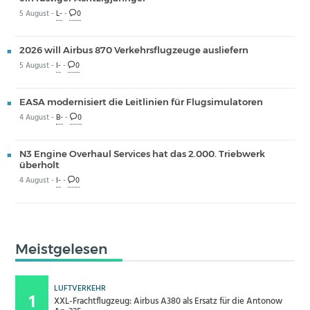
5 August -
L-
-
0
2026 will Airbus 870 Verkehrsflugzeuge ausliefern
5 August -
I-
-
0
EASA modernisiert die Leitlinien für Flugsimulatoren
4 August -
B-
-
0
N3 Engine Overhaul Services hat das 2.000. Triebwerk
überholt
4 August -
I-
-
0
Meistgelesen
LUFTVERKEHR
XXL-Frachtflugzeug: Airbus A380 als Ersatz für die Antonow