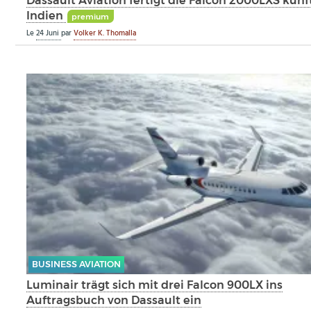
Dassault Aviation fertigt die Falcon 2000LXS künft
Indien
premium
Le
24 Juni
par
Volker K. Thomalla
BUSINESS AVIATION
Luminair trägt sich mit drei Falcon 900LX ins
Auftragsbuch von Dassault ein