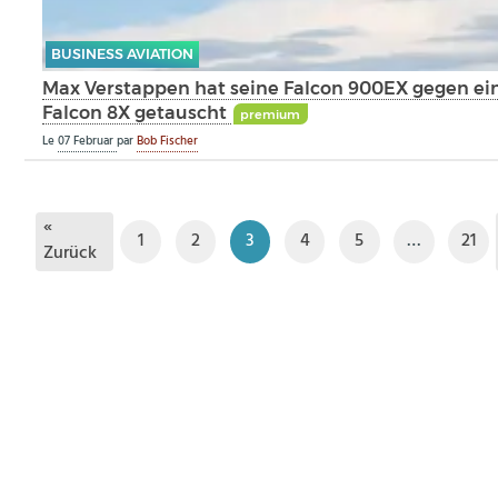
BUSINESS AVIATION
Max Verstappen hat seine Falcon 900EX gegen ei
Falcon 8X getauscht
premium
Le
07 Februar
par
Bob Fischer
«
1
2
3
4
5
…
21
Zurück