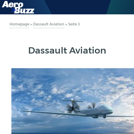
GENERAL AVIATION
Homepage
»
Dassault Aviation
»
Seite 3
BIZAV
Dassault Aviation
LUFTVERKEHR
MILITÄR
INDUSTRIE
HELIKOPTER
BERUFE
AERO-KULTUR