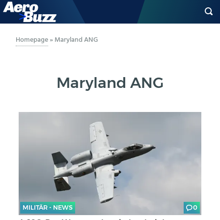
GENERAL AVIATION
Homepage
»
Maryland ANG
BIZAV
Maryland ANG
LUFTVERKEHR
MILITÄR
INDUSTRIE
HELIKOPTER
BERUFE
MILITÄR - NEWS
0
AERO-KULTUR