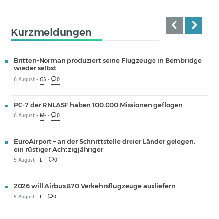
Kurzmeldungen
Britten-Norman produziert seine Flugzeuge in Bembridge
wieder selbst
6 August -
GA
-
0
PC-7 der RNLASF haben 100.000 Missionen geflogen
6 August -
M-
-
0
EuroAirport – an der Schnittstelle dreier Länder gelegen,
ein rüstiger Achtzigjähriger
5 August -
L-
-
0
2026 will Airbus 870 Verkehrsflugzeuge ausliefern
5 August -
I-
-
0