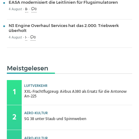
EASA modernisiert die Leitlinien für Flugsimulatoren
4 August -
B-
-
0
N3 Engine Overhaul Services hat das 2.000. Triebwerk
überholt
4 August -
I-
-
0
Meistgelesen
LUFTVERKEHR
XXL-Frachtflugzeug: Airbus A380 als Ersatz für die Antonow
An-225
AERO-KULTUR
SG 38 unter Staub und Spinnweben
AERO-KULTUR