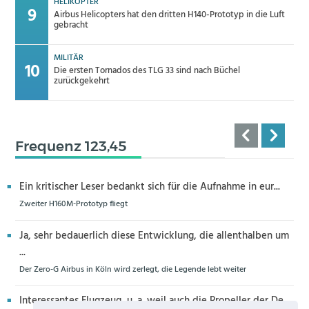
HELIKOPTER
Airbus Helicopters hat den dritten H140-Prototyp in die Luft
gebracht
MILITÄR
Die ersten Tornados des TLG 33 sind nach Büchel
zurückgekehrt
Frequenz 123,45
Ein kritischer Leser bedankt sich für die Aufnahme in eur...
Zweiter H160M-Prototyp fliegt
Ja, sehr bedauerlich diese Entwicklung, die allenthalben um
...
Der Zero-G Airbus in Köln wird zerlegt, die Legende lebt weiter
Interessantes Flugzeug, u. a. weil auch die Propeller der De...