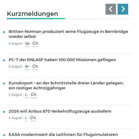
Kurzmeldungen
Britten-Norman produziert seine Flugzeuge in Bembridge
wieder selbst
6 August -
GA
-
0
PC-7 der RNLASF haben 100.000 Missionen geflogen
6 August -
M-
-
0
EuroAirport – an der Schnittstelle dreier Länder gelegen,
ein rüstiger Achtzigjähriger
5 August -
L-
-
0
2026 will Airbus 870 Verkehrsflugzeuge ausliefern
5 August -
I-
-
0
EASA modernisiert die Leitlinien für Flugsimulatoren