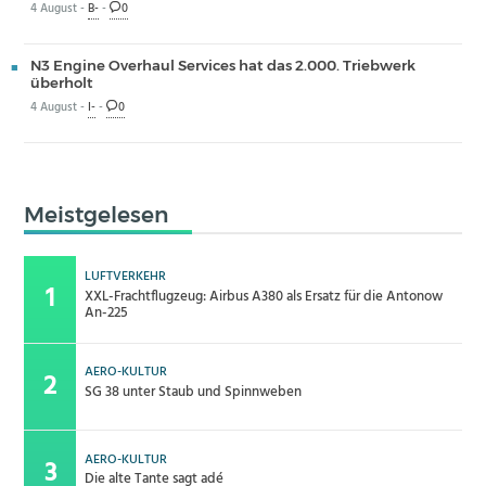
4 August -
B-
-
0
N3 Engine Overhaul Services hat das 2.000. Triebwerk
überholt
4 August -
I-
-
0
Meistgelesen
LUFTVERKEHR
XXL-Frachtflugzeug: Airbus A380 als Ersatz für die Antonow
An-225
AERO-KULTUR
SG 38 unter Staub und Spinnweben
AERO-KULTUR
Die alte Tante sagt adé