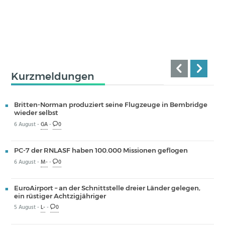
Kurzmeldungen
Britten-Norman produziert seine Flugzeuge in Bembridge
wieder selbst
6 August -
GA
-
0
PC-7 der RNLASF haben 100.000 Missionen geflogen
6 August -
M-
-
0
EuroAirport – an der Schnittstelle dreier Länder gelegen,
ein rüstiger Achtzigjähriger
5 August -
L-
-
0