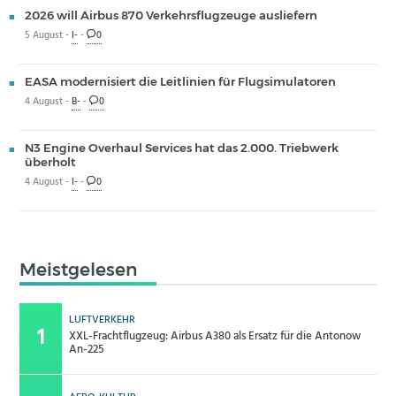
2026 will Airbus 870 Verkehrsflugzeuge ausliefern
5 August -
I-
-
0
EASA modernisiert die Leitlinien für Flugsimulatoren
4 August -
B-
-
0
N3 Engine Overhaul Services hat das 2.000. Triebwerk
überholt
4 August -
I-
-
0
Meistgelesen
LUFTVERKEHR
XXL-Frachtflugzeug: Airbus A380 als Ersatz für die Antonow
An-225