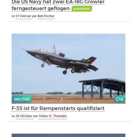
Die US Navy hat zwei EA-18G Growler
ferngesteuert geflogen
premium
Le
07 Februar
par
Bob Fischer
MILITÄR
0
F-35 ist für Rampenstarts qualifiziert
Le
24 Oktober
par
Volker K. Thomalla