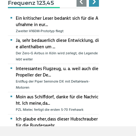
Frequenz 123,45
Ein kritischer Leser bedankt sich für die A
ufnahme in eur...
Zweiter H160M-Prototyp fliegt
Ja, sehr bedauerlich diese Entwicklung, di
e allenthalben um ...
Der Zero-G Airbus in Köln wird zerlegt, die Legende
lebt weiter
Interessantes Flugzeug, u. a. weil auch die
Propeller der De...
Erstflug der Piper Seminole DX mit DeltaHawk-
Motoren
Moin aus Schiffdorf, danke für die Nachric
ht. Ich meine,da...
PZL Mielec fertigt die ersten S-70 Firehawk
Ich glaube eher,dass dieser Hubschrauber
für die Bundeswehr...
Die erste CH-47F für die Luftwaffe ist in Produktion