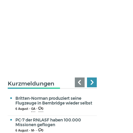
Kurzmeldungen
Britten-Norman produziert seine
Flugzeuge in Bembridge wieder selbst
6 August -
GA
-
0
PC-7 der RNLASF haben 100.000
Missionen geflogen
6 August -
M-
-
0