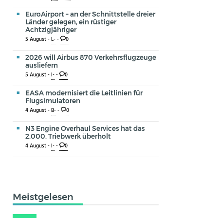
EuroAirport – an der Schnittstelle dreier
Länder gelegen, ein rüstiger
Achtzigjähriger
5 August -
L-
-
0
2026 will Airbus 870 Verkehrsflugzeuge
ausliefern
5 August -
I-
-
0
EASA modernisiert die Leitlinien für
Flugsimulatoren
4 August -
B-
-
0
N3 Engine Overhaul Services hat das
2.000. Triebwerk überholt
4 August -
I-
-
0
Meistgelesen