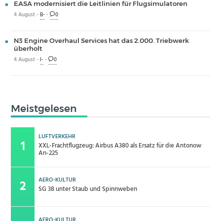
EASA modernisiert die Leitlinien für Flugsimulatoren
4 August -
B-
-
0
N3 Engine Overhaul Services hat das 2.000. Triebwerk
überholt
4 August -
I-
-
0
Meistgelesen
LUFTVERKEHR
XXL-Frachtflugzeug: Airbus A380 als Ersatz für die Antonow
An-225
AERO-KULTUR
SG 38 unter Staub und Spinnweben
AERO-KULTUR