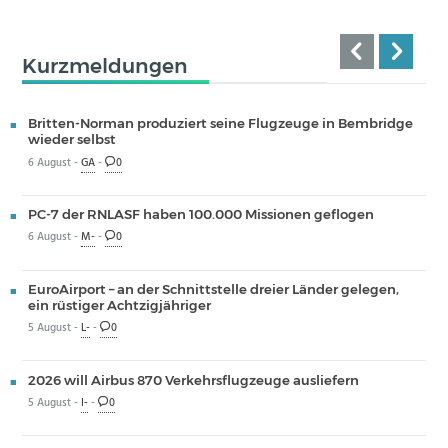
Kurzmeldungen
Britten-Norman produziert seine Flugzeuge in Bembridge
wieder selbst
6 August -
GA
-
0
PC-7 der RNLASF haben 100.000 Missionen geflogen
6 August -
M-
-
0
EuroAirport – an der Schnittstelle dreier Länder gelegen,
ein rüstiger Achtzigjähriger
5 August -
L-
-
0
2026 will Airbus 870 Verkehrsflugzeuge ausliefern
5 August -
I-
-
0