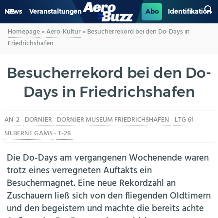
News
Veranstaltungen
Abo
Identifikation
Homepage
»
Aero-Kultur
»
Besucherrekord bei den Do-Days in
GENERAL AVIATION
Friedrichshafen
BIZAV
Besucherrekord bei den Do-
Days in Friedrichshafen
LUFTVERKEHR
MILITÄR
AN-2
-
DORNIER
-
DORNIER MUSEUM FRIEDRICHSHAFEN
-
LTG 61
-
SILBERNE GAMS
-
T-28
INDUSTRIE
Die Do-Days am vergangenen Wochenende waren
HELIKOPTER
trotz eines verregneten Auftakts ein
Besuchermagnet. Eine neue Rekordzahl an
BERUFE
Zuschauern ließ sich von den fliegenden Oldtimern
und den begeistern und machte die bereits achte
AERO-KULTUR