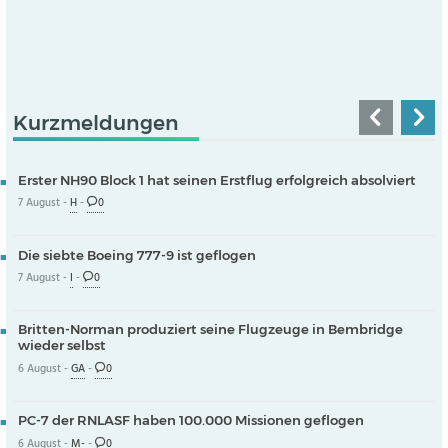
Kurzmeldungen
Erster NH90 Block 1 hat seinen Erstflug erfolgreich absolviert
7 August -
H
-
0
Die siebte Boeing 777-9 ist geflogen
7 August -
I
-
0
Britten-Norman produziert seine Flugzeuge in Bembridge
wieder selbst
6 August -
GA
-
0
PC-7 der RNLASF haben 100.000 Missionen geflogen
6 August -
M-
-
0