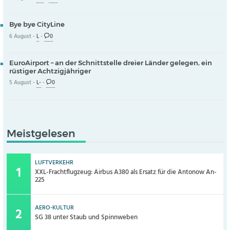
Bye bye CityLine
6 August -
L
-
0
EuroAirport – an der Schnittstelle dreier Länder gelegen, ein
rüstiger Achtzigjähriger
5 August -
L-
-
0
Meistgelesen
LUFTVERKEHR
XXL-Frachtflugzeug: Airbus A380 als Ersatz für die Antonow An-
225
AERO-KULTUR
SG 38 unter Staub und Spinnweben