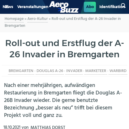
News
Veranstaltungen
Abo
Identifikation
Homepage
»
Aero-Kultur
»
Roll-out und Erstflug der A-26 Invader in
GENERAL AVIATION
Bremgarten
BIZAV
Roll-out und Erstflug der A-
26 Invader in Bremgarten
LUFTVERKEHR
MILITÄR
BREMGARTEN
-
DOUGLAS A-26
-
INVADER
-
MARKETEER
-
WARBIRD
INDUSTRIE
Nach einer mehrjährigen, aufwändigen
Restaurierung in Bremgarten fliegt die Douglas A-
HELIKOPTER
26B Invader wieder. Die gerne benutzte
Bezeichnung „besser als neu“ trifft bei diesem
BERUFE
Projekt voll und ganz zu.
AERO-KULTUR
18.10.2021
von
MATTHIAS DORST