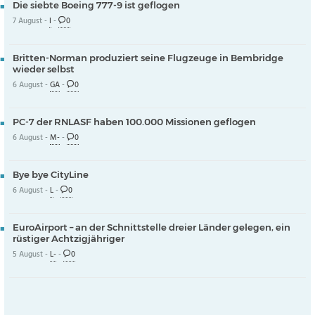
Die siebte Boeing 777-9 ist geflogen
7 August -
I
-
0
Britten-Norman produziert seine Flugzeuge in Bembridge
wieder selbst
6 August -
GA
-
0
PC-7 der RNLASF haben 100.000 Missionen geflogen
6 August -
M-
-
0
Bye bye CityLine
6 August -
L
-
0
EuroAirport – an der Schnittstelle dreier Länder gelegen, ein
rüstiger Achtzigjähriger
5 August -
L-
-
0