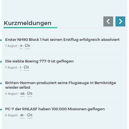
Kurzmeldungen
Erster NH90 Block 1 hat seinen Erstflug erfolgreich absolviert
7 August -
H
-
0
Die siebte Boeing 777-9 ist geflogen
7 August -
I
-
0
Britten-Norman produziert seine Flugzeuge in Bembridge
wieder selbst
6 August -
GA
-
0
PC-7 der RNLASF haben 100.000 Missionen geflogen
6 August -
M-
-
0