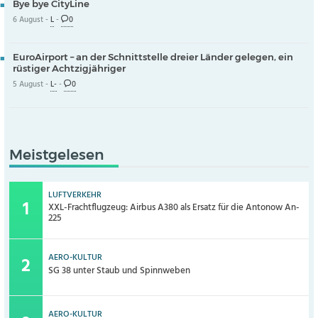
Bye bye CityLine
6 August -
L
-
0
EuroAirport – an der Schnittstelle dreier Länder gelegen, ein
rüstiger Achtzigjähriger
5 August -
L-
-
0
Meistgelesen
LUFTVERKEHR
XXL-Frachtflugzeug: Airbus A380 als Ersatz für die Antonow An-
225
AERO-KULTUR
SG 38 unter Staub und Spinnweben
AERO-KULTUR