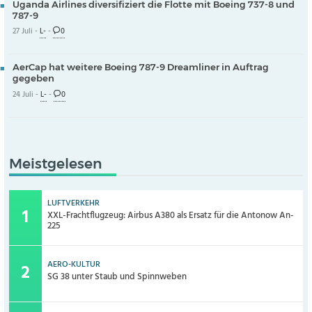
Uganda Airlines diversifiziert die Flotte mit Boeing 737-8 und
787-9
27 Juli -
L-
-
0
AerCap hat weitere Boeing 787-9 Dreamliner in Auftrag
gegeben
24 Juli -
L-
-
0
Meistgelesen
LUFTVERKEHR
XXL-Frachtflugzeug: Airbus A380 als Ersatz für die Antonow An-
225
AERO-KULTUR
SG 38 unter Staub und Spinnweben