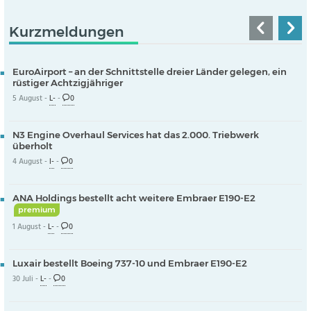
Kurzmeldungen
EuroAirport – an der Schnittstelle dreier Länder gelegen, ein
rüstiger Achtzigjähriger
5 August -
L-
-
0
N3 Engine Overhaul Services hat das 2.000. Triebwerk
überholt
4 August -
I-
-
0
ANA Holdings bestellt acht weitere Embraer E190-E2
premium
1 August -
L-
-
0
Luxair bestellt Boeing 737-10 und Embraer E190-E2
30 Juli -
L-
-
0