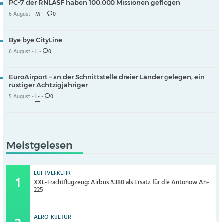
PC-7 der RNLASF haben 100.000 Missionen geflogen
6 August -
M-
-
0
Bye bye CityLine
6 August -
L
-
0
EuroAirport – an der Schnittstelle dreier Länder gelegen, ein
rüstiger Achtzigjähriger
5 August -
L-
-
0
Meistgelesen
LUFTVERKEHR
XXL-Frachtflugzeug: Airbus A380 als Ersatz für die Antonow An-
225
AERO-KULTUR