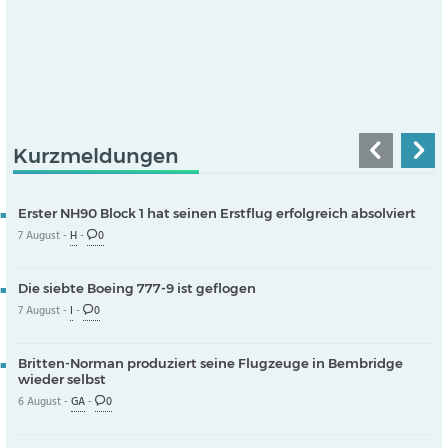
Kurzmeldungen
Erster NH90 Block 1 hat seinen Erstflug erfolgreich absolviert
7 August -
H
-
0
Die siebte Boeing 777-9 ist geflogen
7 August -
I
-
0
Britten-Norman produziert seine Flugzeuge in Bembridge
wieder selbst
6 August -
GA
-
0