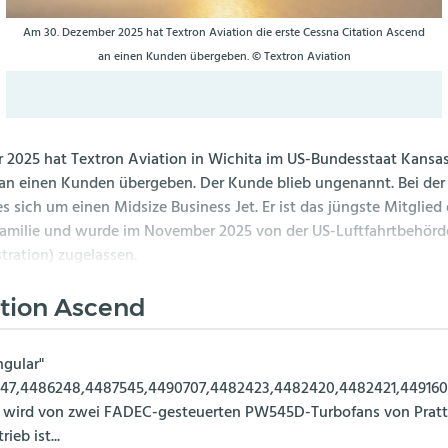
Am 30. Dezember 2025 hat Textron Aviation die erste Cessna Citation Ascend
an einen Kunden übergeben. © Textron Aviation
2025 hat Textron Aviation in Wichita im US-Bundesstaat Kansas
an einen Kunden übergeben. Der Kunde blieb ungenannt. Bei der
 sich um einen Midsize Business Jet. Er ist das jüngste Mitglied 
Familie und wurde im November 2025 von der US-Luftfahrtbehörd
tration) zugelassen.
ation Ascend
ngular"
47,4486248,4487545,4490707,4482423,4482420,4482421,449160
d wird von zwei FADEC-gesteuerten PW545D-Turbofans von Prat
ieb ist...