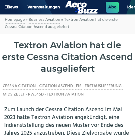
News
Veranstaltungen
Abo
Iden
Homepage
»
Business Aviation
»
Textron Aviation hat die erste
GENERAL AVIATION
Cessna Citation Ascend ausgeliefert
BIZAV
Textron Aviation hat die
erste Cessna Citation Ascend
LUFTVERKEHR
ausgeliefert
MILITÄR
CESSNA CITATION
-
CITATION ASCEND
-
EIS
-
ERSTAUSLIEFERUNG
-
INDUSTRIE
MIDSIZE JET
-
PW545D
-
TEXTRON AVIATION
HELIKOPTER
Zum Launch der Cessna Citation Ascend im Mai
2023 hatte Textron Aviation angekündigt, eine
BERUFE
Indienststellung des neuen Muster vor Ende des
Jahres 2025 anzustreben. Diese Zielvorgabe wurde
AERO-KULTUR