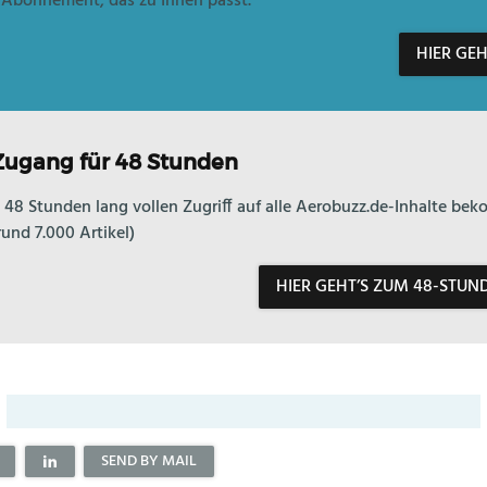
 Abonnement, das zu Ihnen passt.
HIER GE
ugang für 48 Stunden
 48 Stunden lang vollen Zugriff auf alle Aerobuzz.de-Inhalte b
und 7.000 Artikel)
HIER GEHT’S ZUM 48-STU
SEND BY MAIL