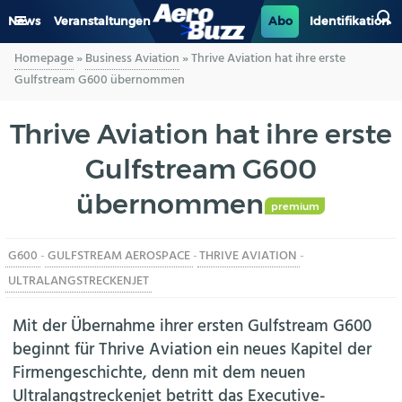
News
Veranstaltungen
Abo
Identifikation
Homepage
»
Business Aviation
»
Thrive Aviation hat ihre erste
GENERAL AVIATION
Gulfstream G600 übernommen
BIZAV
Thrive Aviation hat ihre erste
Gulfstream G600
LUFTVERKEHR
übernommen
MILITÄR
premium
G600
-
GULFSTREAM AEROSPACE
-
THRIVE AVIATION
-
INDUSTRIE
ULTRALANGSTRECKENJET
HELIKOPTER
Mit der Übernahme ihrer ersten Gulfstream G600
beginnt für Thrive Aviation ein neues Kapitel der
BERUFE
Firmengeschichte, denn mit dem neuen
Ultralangstreckenjet betritt das Executive-
AERO-KULTUR