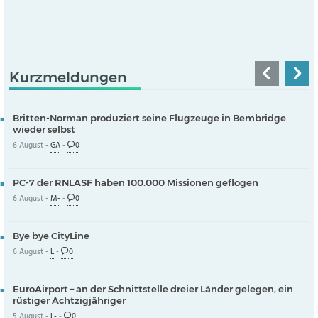
Kurzmeldungen
Britten-Norman produziert seine Flugzeuge in Bembridge
wieder selbst
6 August -
GA
-
0
PC-7 der RNLASF haben 100.000 Missionen geflogen
6 August -
M-
-
0
Bye bye CityLine
6 August -
L
-
0
EuroAirport – an der Schnittstelle dreier Länder gelegen, ein
rüstiger Achtzigjähriger
5 August -
L-
-
0