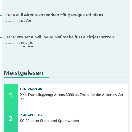
2026 will Airbus 870 Verkehrsflugzeuge ausliefern
5 August -
I-
-
0
Der Piero Jet III will neue Maßstäbe für Leichtjets setzen
5 August -
BA
-
0
Meistgelesen
LUFTVERKEHR
XXL-Frachtflugzeug: Airbus A380 als Ersatz für die Antonow An-
225
AERO-KULTUR
SG 38 unter Staub und Spinnweben