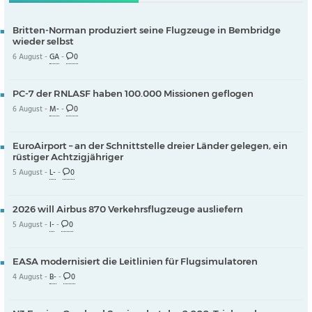
Britten-Norman produziert seine Flugzeuge in Bembridge
wieder selbst
6 August -
GA
-
0
PC-7 der RNLASF haben 100.000 Missionen geflogen
6 August -
M-
-
0
EuroAirport – an der Schnittstelle dreier Länder gelegen, ein
rüstiger Achtzigjähriger
5 August -
L-
-
0
2026 will Airbus 870 Verkehrsflugzeuge ausliefern
5 August -
I-
-
0
EASA modernisiert die Leitlinien für Flugsimulatoren
4 August -
B-
-
0