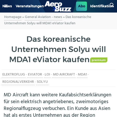
News
Veranstaltungen
Abo
Identifikation
Homepage
»
General Aviation - news
»
Das koreanische
GENERAL AVIATION
Unternehmen Solyu will MDA1 eViator kaufen
BIZAV
Das koreanische
Unternehmen Solyu will
LUFTVERKEHR
MDA1 eViator kaufen
MILITÄR
premium
ELEKTROFLUG
-
EVIATOR
-
LOI
-
MD AIRCRAFT
-
MDA1
-
INDUSTRIE
REGIONALVERKEHR
-
SOLYU
HELIKOPTER
MD Aircraft kann weitere Kaufabsichtserklärungen
für sein elektrisch angetriebenes, zweimotoriges
BERUFE
Regionalflugzeug verbuchen. Ein Kunde aus Asien
hat als erstes Unternehmen aus der Region
AERO-KULTUR