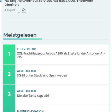
N3 Engine Overhaul Services hat das 2.000. Triebwerk
überholt
4 August -
I-
-
0
Meistgelesen
LUFTVERKEHR
XXL-Frachtflugzeug: Airbus A380 als Ersatz für die Antonow An-
225
AERO-KULTUR
SG 38 unter Staub und Spinnweben
AERO-KULTUR
Die alte Tante sagt adé
BUSINESS AVIATION