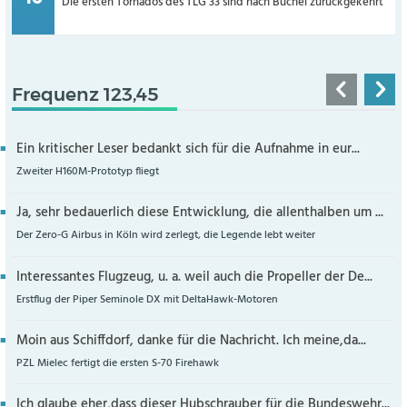
Die ersten Tornados des TLG 33 sind nach Büchel zurückgekehrt
Frequenz 123,45
Ein kritischer Leser bedankt sich für die Aufnahme in eur...
Zweiter H160M-Prototyp fliegt
Ja, sehr bedauerlich diese Entwicklung, die allenthalben um ...
Der Zero-G Airbus in Köln wird zerlegt, die Legende lebt weiter
Interessantes Flugzeug, u. a. weil auch die Propeller der De...
Erstflug der Piper Seminole DX mit DeltaHawk-Motoren
Moin aus Schiffdorf, danke für die Nachricht. Ich meine,da...
PZL Mielec fertigt die ersten S-70 Firehawk
Ich glaube eher,dass dieser Hubschrauber für die Bundeswehr...