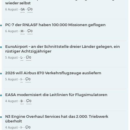
wieder selbst
6 August -
GA
-
0
PC-7 der RNLASF haben 100.000 Missionen geflogen
6 August -
M-
-
0
EuroAirport – an der Schnittstelle dreier Länder gelegen, ein
rüstiger Achtzigjähriger
5 August -
L-
-
0
2026 will Airbus 870 Verkehrsflugzeuge ausliefern
5 August -
I-
-
0
EASA modernisiert die Leitlinien für Flugsimulatoren
4 August -
B-
-
0
N3 Engine Overhaul Services hat das 2.000. Triebwerk
überholt
4 August -
I-
-
0