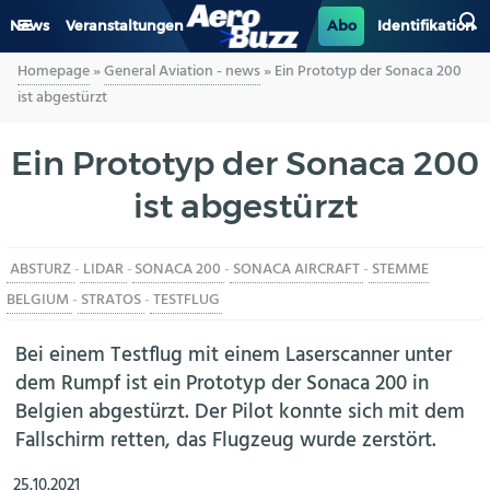
News
Veranstaltungen
Abo
Identifikation
Homepage
»
General Aviation - news
»
Ein Prototyp der Sonaca 200
GENERAL AVIATION
ist abgestürzt
BIZAV
Ein Prototyp der Sonaca 200
ist abgestürzt
LUFTVERKEHR
MILITÄR
ABSTURZ
-
LIDAR
-
SONACA 200
-
SONACA AIRCRAFT
-
STEMME
BELGIUM
-
STRATOS
-
TESTFLUG
INDUSTRIE
Bei einem Testflug mit einem Laserscanner unter
HELIKOPTER
dem Rumpf ist ein Prototyp der Sonaca 200 in
Belgien abgestürzt. Der Pilot konnte sich mit dem
BERUFE
Fallschirm retten, das Flugzeug wurde zerstört.
AERO-KULTUR
25.10.2021