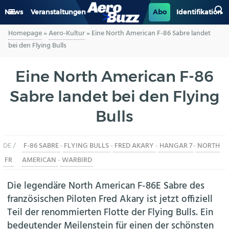
News
Veranstaltungen
Abo
Identifikation
Homepage
»
Aero-Kultur
»
Eine North American F-86 Sabre landet
GENERAL AVIATION
bei den Flying Bulls
BIZAV
Eine North American F-86
Sabre landet bei den Flying
LUFTVERKEHR
Bulls
MILITÄR
DE /
F-86 SABRE
-
FLYING BULLS
-
FRED AKARY
-
HANGAR 7
-
NORTH
INDUSTRIE
FR
AMERICAN
-
WARBIRD
HELIKOPTER
Die legendäre North American F-86E Sabre des
französischen Piloten Fred Akary ist jetzt offiziell
BERUFE
Teil der renommierten Flotte der Flying Bulls. Ein
bedeutender Meilenstein für einen der schönsten
AERO-KULTUR