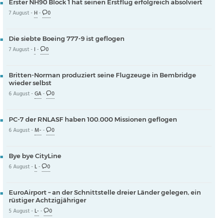
Erster NH90 Block 1 hat seinen Erstflug erfolgreich absolviert
7 August -
H
-
0
Die siebte Boeing 777-9 ist geflogen
7 August -
I
-
0
Britten-Norman produziert seine Flugzeuge in Bembridge
wieder selbst
6 August -
GA
-
0
PC-7 der RNLASF haben 100.000 Missionen geflogen
6 August -
M-
-
0
Bye bye CityLine
6 August -
L
-
0
EuroAirport – an der Schnittstelle dreier Länder gelegen, ein
rüstiger Achtzigjähriger
5 August -
L-
-
0