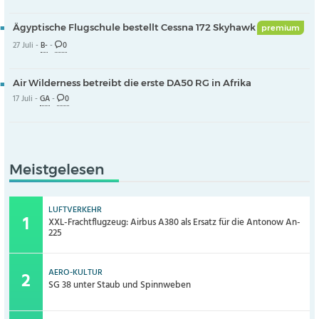
Ägyptische Flugschule bestellt Cessna 172 Skyhawk
premium
27 Juli -
B-
-
0
Air Wilderness betreibt die erste DA50 RG in Afrika
17 Juli -
GA
-
0
Meistgelesen
LUFTVERKEHR
XXL-Frachtflugzeug: Airbus A380 als Ersatz für die Antonow An-
225
AERO-KULTUR
SG 38 unter Staub und Spinnweben