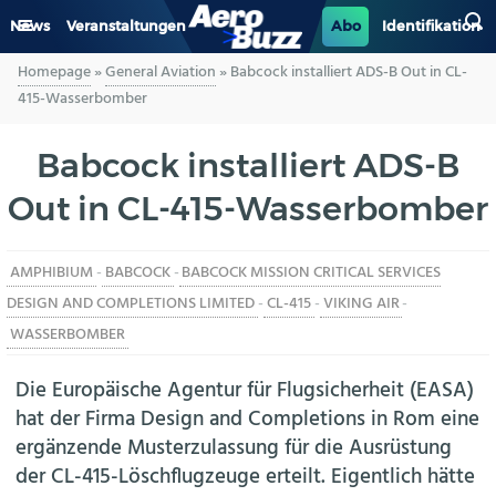
News
Veranstaltungen
Abo
Identifikation
Homepage
»
General Aviation
»
Babcock installiert ADS-B Out in CL-
GENERAL AVIATION
415-Wasserbomber
BIZAV
Babcock installiert ADS-B
Out in CL-415-Wasserbomber
LUFTVERKEHR
MILITÄR
AMPHIBIUM
-
BABCOCK
-
BABCOCK MISSION CRITICAL SERVICES
DESIGN AND COMPLETIONS LIMITED
-
CL-415
-
VIKING AIR
-
INDUSTRIE
WASSERBOMBER
HELIKOPTER
Die Europäische Agentur für Flugsicherheit (EASA)
hat der Firma Design and Completions in Rom eine
BERUFE
ergänzende Musterzulassung für die Ausrüstung
der CL-415-Löschflugzeuge erteilt. Eigentlich hätte
AERO-KULTUR