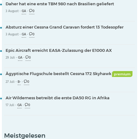
Daher hat eine erste TBM 980 nach Brasilien geliefert
3 August -
GA
-
0
Absturz einer Cessna Grand Caravan fordert 13 Todesopfer
3 August -
GA
-
0
Epic Aircraft erreicht EASA-Zulassung der E1000 AX
29 Juli -
GA
-
0
Ägyptische Flugschule bestellt Cessna 172 Skyhawk
premium
27 Juli -
B-
-
0
Air Wilderness betreibt die erste DA50 RG in Afrika
17 Juli -
GA
-
0
Meistgelesen