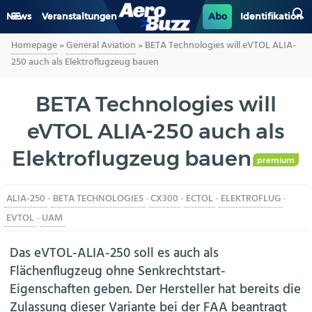
News
Veranstaltungen
Abo
Identifikation
Homepage
»
General Aviation
»
BETA Technologies will eVTOL ALIA-
GENERAL AVIATION
250 auch als Elektroflugzeug bauen
BIZAV
BETA Technologies will
eVTOL ALIA-250 auch als
LUFTVERKEHR
Elektroflugzeug bauen
MILITÄR
premium
ALIA-250
-
BETA TECHNOLOGIES
-
CX300
-
ECTOL
-
ELEKTROFLUG
-
INDUSTRIE
EVTOL
-
UAM
HELIKOPTER
Das eVTOL-ALIA-250 soll es auch als
Flächenflugzeug ohne Senkrechtstart-
BERUFE
Eigenschaften geben. Der Hersteller hat bereits die
Zulassung dieser Variante bei der FAA beantragt
AERO-KULTUR