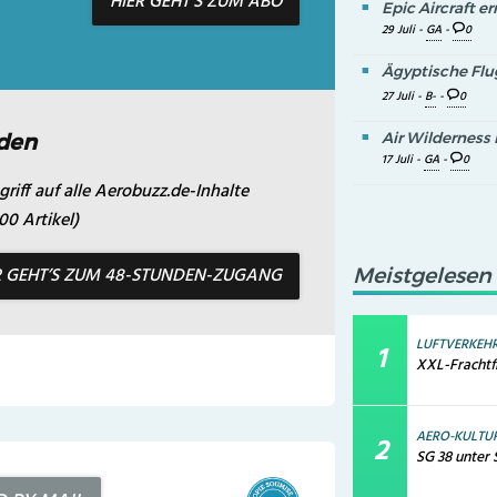
HIER GEHT’S ZUM ABO
Epic Aircraft 
29 Juli -
GA
-
0
Ägyptische Flu
27 Juli -
B-
-
0
den
Air Wilderness 
17 Juli -
GA
-
0
riff auf alle Aerobuzz.de-Inhalte
0 Artikel)
R GEHT’S ZUM 48-STUNDEN-ZUGANG
Meistgelesen
LUFTVERKEH
XXL-Frachtf
AERO-KULTU
SG 38 unter