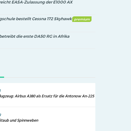
erreicht EASA-Zulassung der E1000 AX
gschule bestellt Cessna 172 Skyhawk
premium
betreibt die erste DA50 RG in Afrika
R
lugzeug: Airbus A380 als Ersatz für die Antonow An-225
R
 Staub und Spinnweben