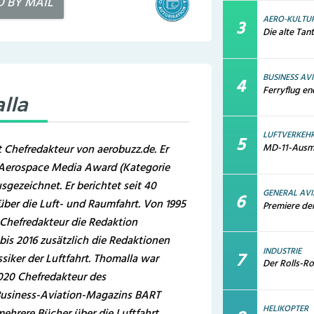
D BY MAIL
AERO-KULTU
Die alte Tan
BUSINESS AV
Ferryflug e
lla
LUFTVERKEH
t Chefredakteur von aerobuzz.de. Er
MD-11-Ausmu
Aerospace Media Award (Kategorie
sgezeichnet. Er berichtet seit 40
GENERAL AVI
 über die Luft- und Raumfahrt. Von 1995
Premiere de
ls Chefredakteur die Redaktion
bis 2016 zusätzlich die Redaktionen
INDUSTRIE
iker der Luftfahrt. Thomalla war
Der Rolls-Ro
020 Chefredakteur des
Business-Aviation-Magazins BART
HELIKOPTER
 mehrere Bücher über die Luftfahrt