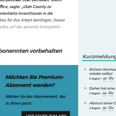
Bundesstaat Utah betrieben. Sheriff
fice, sagte:
„Utah County zu
ientierte Investitionen in die
ies für ihre Arbeit benötigen. Dieses
adius auf das gesamte Kreisgebiet –
Abonennten vorbehalten
Kurzmeldun
Britten-Norman
wieder selbst
Möchten Sie Premium-
6 August -
GA
-
0
Abonnent werden?
Daher hat eine 
3 August -
GA
-
0
Wählen Sie das Abonnement, das
zu Ihnen passt.
Absturz einer C
3 August -
GA
-
0