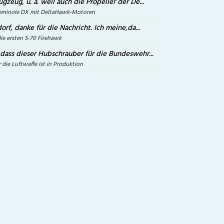
ugzeug, u. a. weil auch die Propeller der De...
 Seminole DX mit DeltaHawk-Motoren
orf, danke für die Nachricht. Ich meine,da...
die ersten S-70 Firehawk
,dass dieser Hubschrauber für die Bundeswehr...
 die Luftwaffe ist in Produktion