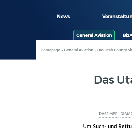
News
Veranstaltu
General Aviation
Biz
Homepage
»
General Aviation
»
Das Utah County She
Das Uta
DA62 MPP
-
DIAM
Um Such- und Rettu