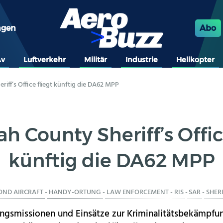
ngen
Abo
Av
Luftverkehr
Militär
Industrie
Helikopter
riff’s Office fliegt künftig die DA62 MPP
h County Sheriff’s Offic
künftig die DA62 MPP
OND AIRCRAFT
-
HANDY-ORTUNG
-
LAW ENFORCEMENT
-
RIS
-
SAR
-
SHER
ngsmissionen und Einsätze zur Kriminalitätsbekämpfun