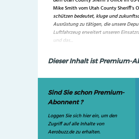
dem Utah County Sheriff’s Office im US-
Mike Smith vom Utah County Sheriff’s Of
schützen bedeutet, kluge und zukunftsor
Ausrüstung zu tätigen, die unsere Deput
Luftfahrzeug erweitert unseren Einsatzr
und das...
Dieser Inhalt ist Premium-
Sind Sie schon Premium-
Abonnent ?
Loggen Sie sich hier ein, um den
Zugriff auf alle Inhalte von
Aerobuzz.de zu erhalten.