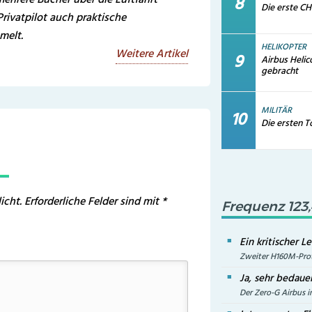
Die erste CH
rivatpilot auch praktische
melt.
HELIKOPTER
Weitere Artikel
Airbus Helic
gebracht
MILITÄR
Die ersten T
icht.
Erforderliche Felder sind mit
*
Frequenz 123
Ein kritischer L
Zweiter H160M-Prot
Ja, sehr bedauer
Der Zero-G Airbus i