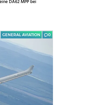
y eine DA62 MPP bei
GENERAL AVIATION
0