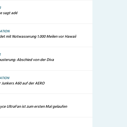
R
te sagt adé
IATION
ndet mit Notwasserung 1.000 Meilen vor Hawaii
R
sterung: Abschied von der Diva
ATION
r Junkers A60 auf der AERO
yce UltraFan ist zum ersten Mal gelaufen