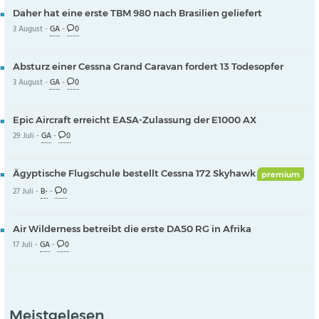
Daher hat eine erste TBM 980 nach Brasilien geliefert
3 August -
GA
-
0
Absturz einer Cessna Grand Caravan fordert 13 Todesopfer
3 August -
GA
-
0
Epic Aircraft erreicht EASA-Zulassung der E1000 AX
29 Juli -
GA
-
0
Ägyptische Flugschule bestellt Cessna 172 Skyhawk
premium
27 Juli -
B-
-
0
Air Wilderness betreibt die erste DA50 RG in Afrika
17 Juli -
GA
-
0
Meistgelesen