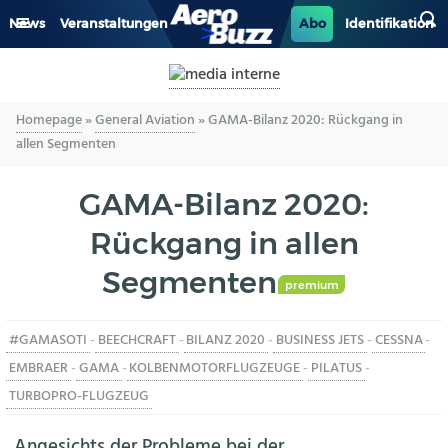
News
Veranstaltungen
Abo
Identifikation
GENERAL AVIATION
Homepage
»
General Aviation
»
GAMA-Bilanz 2020: Rückgang in
BIZAV
allen Segmenten
LUFTVERKEHR
GAMA-Bilanz 2020:
MILITÄR
Rückgang in allen
Segmenten
INDUSTRIE
premium
HELIKOPTER
#GAMASOTI
-
BEECHCRAFT
-
BILANZ 2020
-
BUSINESS JETS
-
CESSNA
-
EMBRAER
-
GAMA
-
KOLBENMOTORFLUGZEUGE
-
PILATUS
-
BERUFE
TURBOPRO-FLUGZEUG
Angesichts der Probleme bei der
AERO-KULTUR