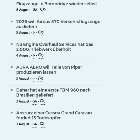
Flugzeuge in Bembridge wieder selbst
6 August -
GA
-
0
2026 will Airbus 870 Verkehrsflugzeuge
ausliefern
5 August -
I-
-
0
N3 Engine Overhaul Services hat das
2.000. Triebwerk überholt
4 August -
I-
-
0
AURA AERO will Teile von Piper
produzieren lassen
3 August -
I-
-
0
Daher hat eine erste TBM 980 nach
Brasilien geliefert
3 August -
GA
-
0
Absturz einer Cessna Grand Caravan
fordert 13 Todesopfer
3 August -
GA
-
0