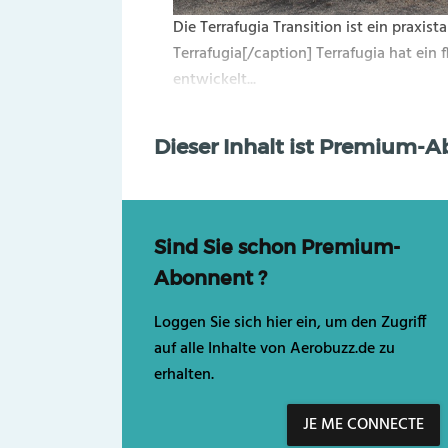
Die Terrafugia Transition ist ein praxis
Terrafugia[/caption] Terrafugia hat ein 
entwickelt...
Dieser Inhalt ist Premium-
Sind Sie schon Premium-
Abonnent ?
Loggen Sie sich hier ein, um den Zugriff
auf alle Inhalte von Aerobuzz.de zu
erhalten.
JE ME CONNECTE