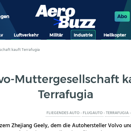
ngen
Abo
Av
Luftverkehr
Militär
Industrie
Helikopter
chaft kauft Terrafugia
vo-Muttergesellschaft k
Terrafugia
FLIEGENDES AUTO
-
FLUGAUTO
-
TERRAFUGIA
-
zern Zhejiang Geely, dem die Autohersteller Volvo un