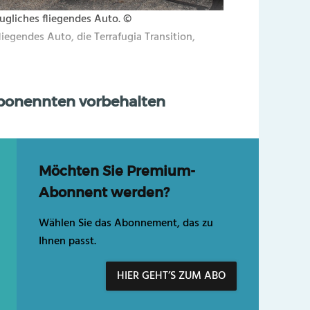
taugliches fliegendes Auto. ©
fliegendes Auto, die Terrafugia Transition,
Abonennten vorbehalten
Möchten Sie Premium-
Abonnent werden?
Wählen Sie das Abonnement, das zu
Ihnen passt.
HIER GEHT’S ZUM ABO