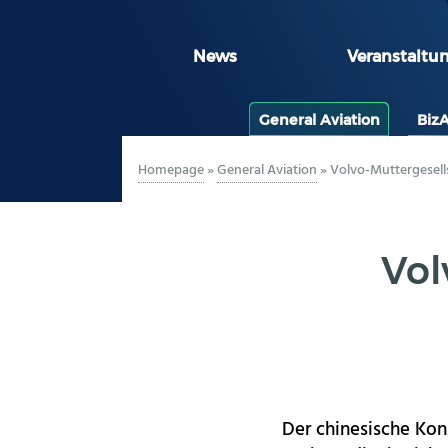
News
Veranstaltu
General Aviation
Biz
Homepage
»
General Aviation
»
Volvo-Muttergesells
Vol
Der chinesische Kon