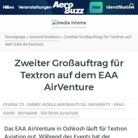
News
Veranstaltungen
Abo
Identifikation
GENERAL AVIATION
Homepage
»
General Aviation
»
Zweiter Großauftrag für Textron auf
BIZAV
dem EAA AirVenture
LUFTVERKEHR
Zweiter Großauftrag für
MILITÄR
Textron auf dem EAA
AirVenture
INDUSTRIE
HELIKOPTER
CESSNA 172
-
EMBRY-RIDDLE AERONAUTICAL UNIVERSITY
-
ERAU
-
OSH19
-
SKYHAWK
-
TEXTRON AVIATION
BERUFE
Das EAA AirVenture in Oshkosh läuft für Textron
Aviation gut. Während des Events hat der
AERO-KULTUR