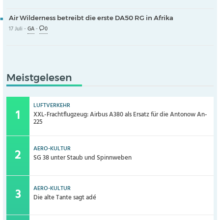
Air Wilderness betreibt die erste DA50 RG in Afrika
17 Juli -
GA
-
0
Meistgelesen
LUFTVERKEHR
XXL-Frachtflugzeug: Airbus A380 als Ersatz für die Antonow An-
225
AERO-KULTUR
SG 38 unter Staub und Spinnweben
AERO-KULTUR
Die alte Tante sagt adé