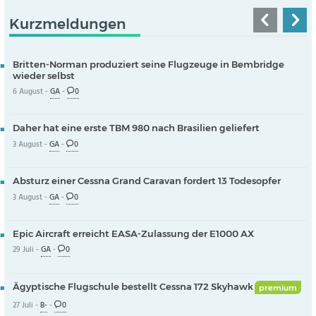
Kurzmeldungen
Britten-Norman produziert seine Flugzeuge in Bembridge
wieder selbst
6 August -
GA
-
0
Daher hat eine erste TBM 980 nach Brasilien geliefert
3 August -
GA
-
0
Absturz einer Cessna Grand Caravan fordert 13 Todesopfer
3 August -
GA
-
0
Epic Aircraft erreicht EASA-Zulassung der E1000 AX
29 Juli -
GA
-
0
Ägyptische Flugschule bestellt Cessna 172 Skyhawk
premium
27 Juli -
B-
-
0