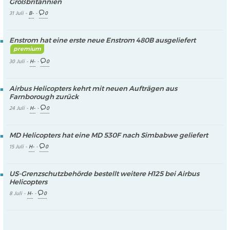
Großbritannien
31 Juli -
B-
-
0
Enstrom hat eine erste neue Enstrom 480B ausgeliefert
premium
30 Juli -
H-
-
0
Airbus Helicopters kehrt mit neuen Aufträgen aus
Farnborough zurück
24 Juli -
H-
-
0
MD Helicopters hat eine MD 530F nach Simbabwe geliefert
15 Juli -
H-
-
0
US-Grenzschutzbehörde bestellt weitere H125 bei Airbus
Helicopters
8 Juli -
H-
-
0