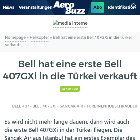
News
Veranstaltungen
Abo
Identifikation
GENERAL AVIATION
Homepage
»
Helikopter
»
Bell hat eine erste Bell 407GXi in die Türkei
BIZAV
verkauft
LUFTVERKEHR
Bell hat eine erste Bell
MILITÄR
407GXi in die Türkei verkauft
INDUSTRIE
premium
HELIKOPTER
BELL 407
-
BELL 407GXI
-
SANCAK AIR
-
TURBINENHUBSCHRAUBER
Es wird nicht mehr lange dauern, dann wird auch
BERUFE
die erste Bell 407GXi in der Türkei fliegen. Die
Sancak Air aus Istanbul hat ein erstes Exemplar des
AERO-KULTUR