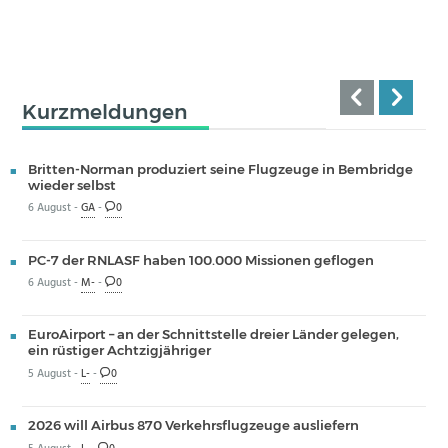
Kurzmeldungen
Britten-Norman produziert seine Flugzeuge in Bembridge
wieder selbst
6 August -
GA
-
0
PC-7 der RNLASF haben 100.000 Missionen geflogen
6 August -
M-
-
0
EuroAirport – an der Schnittstelle dreier Länder gelegen,
ein rüstiger Achtzigjähriger
5 August -
L-
-
0
2026 will Airbus 870 Verkehrsflugzeuge ausliefern