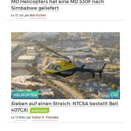
MD Helicopters hat eine MD 530F nach
Simbabwe geliefert
Le
15 Juli
par
Bob Fischer
HELIKOPTER
0
Sieben auf einen Streich: NTCSA bestellt Bell
407GXi
premium
Le
13 März
par
Volker K. Thomalla