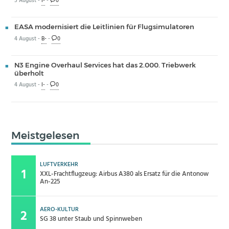
5 August -
I-
-
0
EASA modernisiert die Leitlinien für Flugsimulatoren
4 August -
B-
-
0
N3 Engine Overhaul Services hat das 2.000. Triebwerk
überholt
4 August -
I-
-
0
Meistgelesen
LUFTVERKEHR
XXL-Frachtflugzeug: Airbus A380 als Ersatz für die Antonow
An-225
AERO-KULTUR
SG 38 unter Staub und Spinnweben