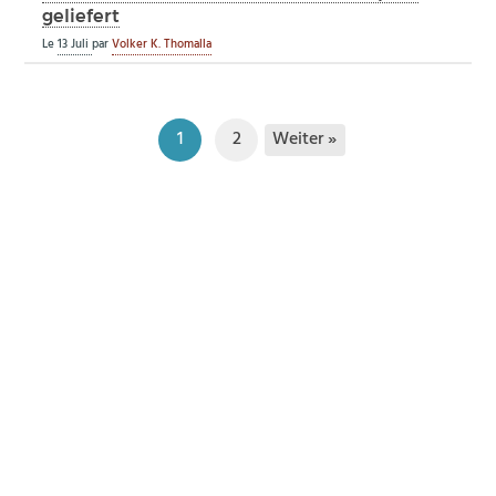
geliefert
Le
13 Juli
par
Volker K. Thomalla
Weiter »
1
2