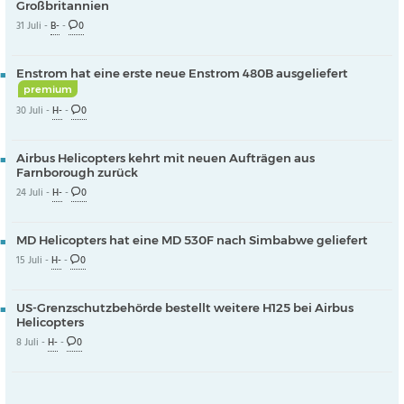
Großbritannien
31 Juli -
B-
-
0
Enstrom hat eine erste neue Enstrom 480B ausgeliefert
premium
30 Juli -
H-
-
0
Airbus Helicopters kehrt mit neuen Aufträgen aus
Farnborough zurück
24 Juli -
H-
-
0
MD Helicopters hat eine MD 530F nach Simbabwe geliefert
15 Juli -
H-
-
0
US-Grenzschutzbehörde bestellt weitere H125 bei Airbus
Helicopters
8 Juli -
H-
-
0