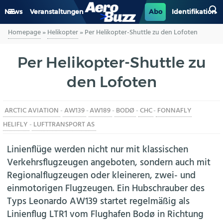
News
Veranstaltungen
Abo
Identifikation
Homepage
»
Helikopter
»
Per Helikopter-Shuttle zu den Lofoten
GENERAL AVIATION
Per Helikopter-Shuttle zu
BIZAV
den Lofoten
LUFTVERKEHR
ARCTIC AVIATION
-
AW139
-
AW189
-
BODØ
-
CHC
-
FONNAFLY
MILITÄR
HELIFLY
-
LUFTTRANSPORT AS
INDUSTRIE
Linienflüge werden nicht nur mit klassischen
Verkehrsflugzeugen angeboten, sondern auch mit
HELIKOPTER
Regionalflugzeugen oder kleineren, zwei- und
einmotorigen Flugzeugen. Ein Hubschrauber des
BERUFE
Typs Leonardo AW139 startet regelmäßig als
Linienflug LTR1 vom Flughafen Bodø in Richtung
AERO-KULTUR