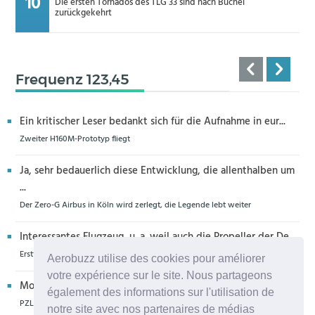
Die ersten Tornados des TLG 33 sind nach Büchel
zurückgekehrt
Frequenz 123,45
Ein kritischer Leser bedankt sich für die Aufnahme in eur...
Zweiter H160M-Prototyp fliegt
Ja, sehr bedauerlich diese Entwicklung, die allenthalben um
...
Der Zero-G Airbus in Köln wird zerlegt, die Legende lebt weiter
Interessantes Flugzeug, u. a. weil auch die Propeller der De...
Erstflug der Piper Seminole DX mit DeltaHawk-Motoren
Aerobuzz utilise des cookies pour améliorer
votre expérience sur le site. Nous partageons
Moin aus Schiffdorf, danke für die Nachricht. Ich meine,da...
également des informations sur l'utilisation de
PZL Mielec fertigt die ersten S-70 Firehawk
notre site avec nos partenaires de médias