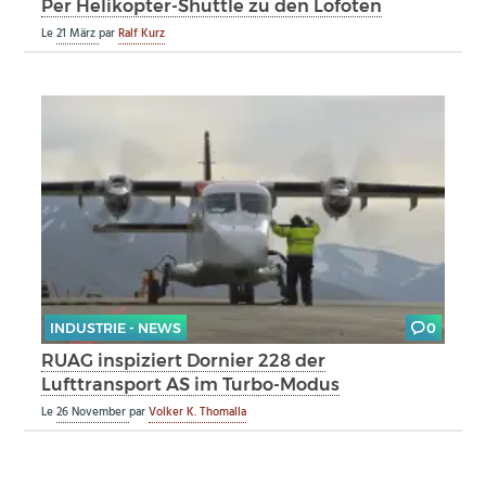
Per Helikopter-Shuttle zu den Lofoten
Le
21 März
par
Ralf Kurz
INDUSTRIE - NEWS
0
RUAG inspiziert Dornier 228 der
Lufttransport AS im Turbo-Modus
Le
26 November
par
Volker K. Thomalla