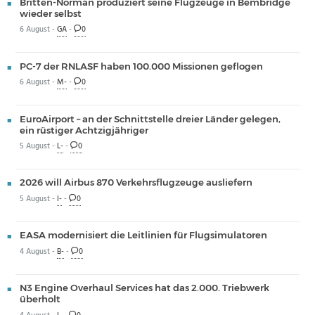
Britten-Norman produziert seine Flugzeuge in Bembridge
wieder selbst
6 August -
GA
-
0
PC-7 der RNLASF haben 100.000 Missionen geflogen
6 August -
M-
-
0
EuroAirport – an der Schnittstelle dreier Länder gelegen,
ein rüstiger Achtzigjähriger
5 August -
L-
-
0
2026 will Airbus 870 Verkehrsflugzeuge ausliefern
5 August -
I-
-
0
EASA modernisiert die Leitlinien für Flugsimulatoren
4 August -
B-
-
0
N3 Engine Overhaul Services hat das 2.000. Triebwerk
überholt