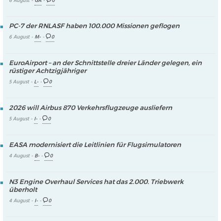
6 August -
GA
-
0
PC-7 der RNLASF haben 100.000 Missionen geflogen
6 August -
M-
-
0
EuroAirport – an der Schnittstelle dreier Länder gelegen, ein
rüstiger Achtzigjähriger
5 August -
L-
-
0
2026 will Airbus 870 Verkehrsflugzeuge ausliefern
5 August -
I-
-
0
EASA modernisiert die Leitlinien für Flugsimulatoren
4 August -
B-
-
0
N3 Engine Overhaul Services hat das 2.000. Triebwerk
überholt
4 August -
I-
-
0