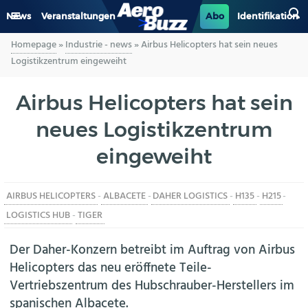
News
Veranstaltungen
Abo
Identifikation
Homepage
»
Industrie - news
»
Airbus Helicopters hat sein neues
GENERAL AVIATION
Logistikzentrum eingeweiht
BIZAV
Airbus Helicopters hat sein
neues Logistikzentrum
LUFTVERKEHR
eingeweiht
MILITÄR
AIRBUS HELICOPTERS
-
ALBACETE
-
DAHER LOGISTICS
-
H135
-
H215
-
INDUSTRIE
LOGISTICS HUB
-
TIGER
HELIKOPTER
Der Daher-Konzern betreibt im Auftrag von Airbus
Helicopters das neu eröffnete Teile-
BERUFE
Vertriebszentrum des Hubschrauber-Herstellers im
spanischen Albacete.
AERO-KULTUR