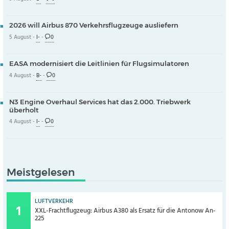
2026 will Airbus 870 Verkehrsflugzeuge ausliefern
5 August -
I-
-
0
EASA modernisiert die Leitlinien für Flugsimulatoren
4 August -
B-
-
0
N3 Engine Overhaul Services hat das 2.000. Triebwerk
überholt
4 August -
I-
-
0
Meistgelesen
LUFTVERKEHR
XXL-Frachtflugzeug: Airbus A380 als Ersatz für die Antonow An-
225