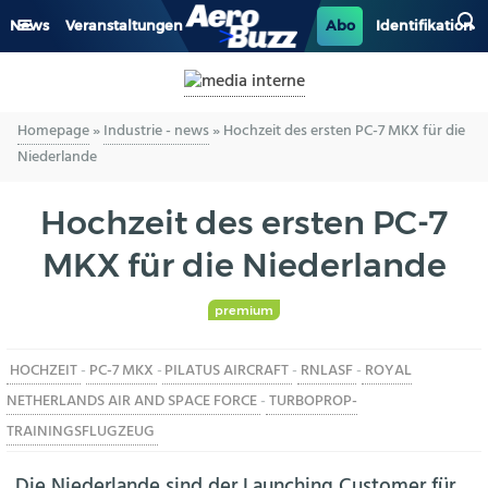
News
Veranstaltungen
Abo
Identifikation
GENERAL AVIATION
Homepage
»
Industrie - news
»
Hochzeit des ersten PC-7 MKX für die
BIZAV
Niederlande
LUFTVERKEHR
Hochzeit des ersten PC-7
MILITÄR
MKX für die Niederlande
INDUSTRIE
premium
HELIKOPTER
HOCHZEIT
-
PC-7 MKX
-
PILATUS AIRCRAFT
-
RNLASF
-
ROYAL
NETHERLANDS AIR AND SPACE FORCE
-
TURBOPROP-
BERUFE
TRAININGSFLUGZEUG
Die Niederlande sind der Launching Customer für
AERO-KULTUR