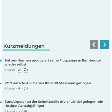
Kurzmeldungen
Britten-Norman produziert seine Flugzeuge in Bembridge
wieder selbst
6 August -
GA
-
0
PC-7 der RNLASF haben 100.000 Missionen geflogen
6 August -
M-
-
0
EuroAirport – an der Schnittstelle dreier Länder gelegen, ein
rüstiger Achtzigjähriger
5 August -
L-
-
0