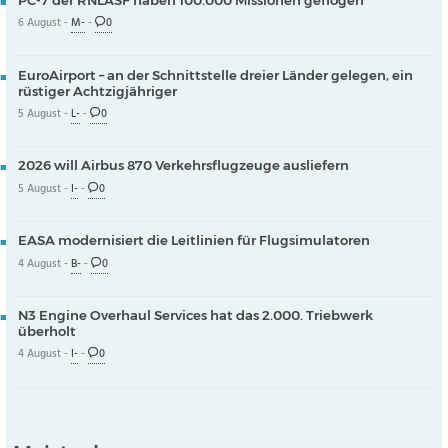
6 August -
M-
-
0
EuroAirport – an der Schnittstelle dreier Länder gelegen, ein
rüstiger Achtzigjähriger
5 August -
L-
-
0
2026 will Airbus 870 Verkehrsflugzeuge ausliefern
5 August -
I-
-
0
EASA modernisiert die Leitlinien für Flugsimulatoren
4 August -
B-
-
0
N3 Engine Overhaul Services hat das 2.000. Triebwerk
überholt
4 August -
I-
-
0