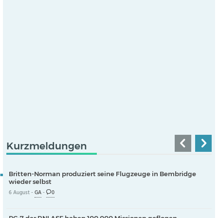
Kurzmeldungen
Britten-Norman produziert seine Flugzeuge in Bembridge
wieder selbst
6 August -
GA
-
0
PC-7 der RNLASF haben 100.000 Missionen geflogen