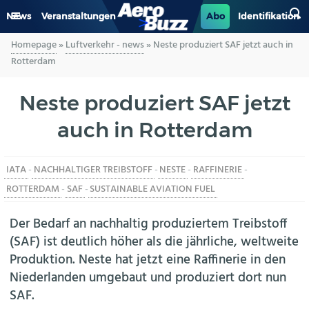
News
Veranstaltungen
Abo
Identifikation
Homepage
»
Luftverkehr - news
»
Neste produziert SAF jetzt auch in
GENERAL AVIATION
Rotterdam
BIZAV
Neste produziert SAF jetzt
auch in Rotterdam
LUFTVERKEHR
MILITÄR
IATA
-
NACHHALTIGER TREIBSTOFF
-
NESTE
-
RAFFINERIE
-
ROTTERDAM
-
SAF
-
SUSTAINABLE AVIATION FUEL
INDUSTRIE
Der Bedarf an nachhaltig produziertem Treibstoff
HELIKOPTER
(SAF) ist deutlich höher als die jährliche, weltweite
Produktion. Neste hat jetzt eine Raffinerie in den
BERUFE
Niederlanden umgebaut und produziert dort nun
SAF.
AERO-KULTUR