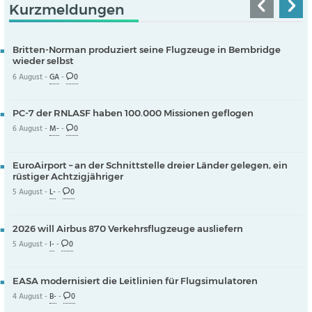
Kurzmeldungen
Britten-Norman produziert seine Flugzeuge in Bembridge
wieder selbst
6 August -
GA
-
0
PC-7 der RNLASF haben 100.000 Missionen geflogen
6 August -
M-
-
0
EuroAirport – an der Schnittstelle dreier Länder gelegen, ein
rüstiger Achtzigjähriger
5 August -
L-
-
0
2026 will Airbus 870 Verkehrsflugzeuge ausliefern
5 August -
I-
-
0
EASA modernisiert die Leitlinien für Flugsimulatoren
4 August -
B-
-
0