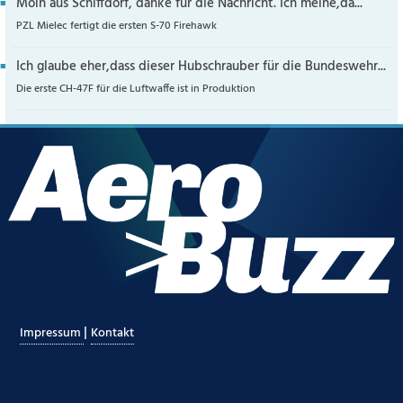
Moin aus Schiffdorf, danke für die Nachricht. Ich meine,da...
PZL Mielec fertigt die ersten S-70 Firehawk
Ich glaube eher,dass dieser Hubschrauber für die Bundeswehr...
Die erste CH-47F für die Luftwaffe ist in Produktion
|
Impressum
Kontakt