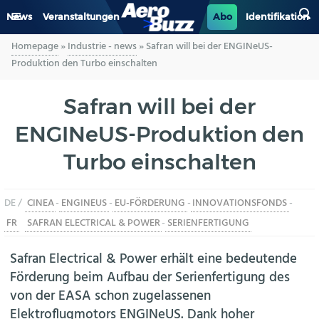
News
Veranstaltungen
Abo
Identifikation
Homepage
»
Industrie - news
»
Safran will bei der ENGINeUS-
GENERAL AVIATION
Produktion den Turbo einschalten
BIZAV
Safran will bei der
ENGINeUS-Produktion den
LUFTVERKEHR
Turbo einschalten
MILITÄR
DE /
CINEA
-
ENGINEUS
-
EU-FÖRDERUNG
-
INNOVATIONSFONDS
-
INDUSTRIE
FR
SAFRAN ELECTRICAL & POWER
-
SERIENFERTIGUNG
HELIKOPTER
Safran Electrical & Power erhält eine bedeutende
Förderung beim Aufbau der Serienfertigung des
BERUFE
von der EASA schon zugelassenen
Elektroflugmotors ENGINeUS. Dank hoher
AERO-KULTUR