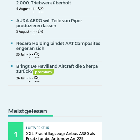
2.000. Triebwerk überholt
4 August -
I-
-
0
AURA AERO will Teile von Piper
produzieren lassen
3 August -
I-
-
0
Recaro Holding bindet AAT Composites
enger an sich
30 Juli -
I-
-
0
Bringt De Havilland Aircraft die Sherpa
zurück?
premium
24 Juli -
I-
-
0
Meistgelesen
LUFTVERKEHR
XXL-Frachtflugzeug: Airbus A380 als
Ersatz für die Antonow An-225