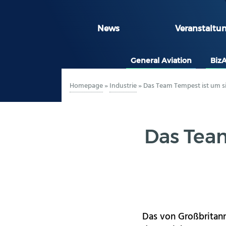
News
Veranstaltu
General Aviation
Biz
Homepage
»
Industrie
»
Das Team Tempest ist um s
Das Tea
Das von Großbritan