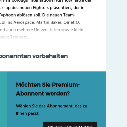
r Farnborough International Airshow hatte der
k-up des neuen Fighters präsentiert, der in
Typhoon ablösen soll. Die neuen Team-
Collins Aerospace, Martin Baker, QinetiQ,
ind auch mehrere Universitäten sowie klein-
team Tempest...
Abonennten vorbehalten
Möchten Sie Premium-
Abonnent werden?
Wählen Sie das Abonnement, das zu
Ihnen passt.