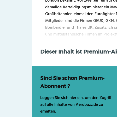
London bekannt. Vor zwei Jahren auf de
damalige Verteidigungsminister ein Moc
Großbritannien einmal den Eurofighter 
Mitglieder sind die Firmen GEUK, GKN, 
Bombardier und Thales UK. Zusätzlich s
und mittelständische Firmen im Projekt
Dieser Inhalt ist Premium-
Sind Sie schon Premium-
Abonnent ?
Loggen Sie sich hier ein, um den Zugriff
auf alle Inhalte von Aerobuzz.de zu
erhalten.