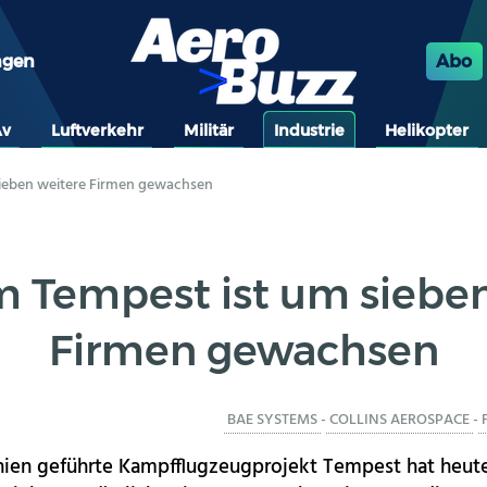
ngen
Abo
Av
Luftverkehr
Militär
Industrie
Helikopter
ieben weitere Firmen gewachsen
m Tempest ist um sieben
Firmen gewachsen
BAE SYSTEMS
-
COLLINS AEROSPACE
-
nien geführte Kampfflugzeugprojekt Tempest hat heute