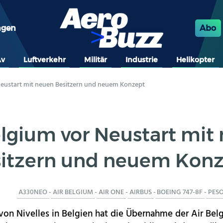
ngen
Abo
Av
Luftverkehr
Militär
Industrie
Helikopter
Neustart mit neuen Besitzern und neuem Konzept
elgium vor Neustart mit
itzern und neuem Kon
A330NEO
-
AIR BELGIUM
-
AIR ONE
-
AIRBUS
-
BOEING 747-8F
-
PES
von Nivelles in Belgien hat die Übernahme der Air Bel