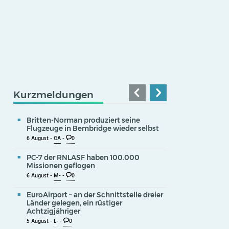
Kurzmeldungen
Britten-Norman produziert seine
Flugzeuge in Bembridge wieder selbst
6 August -
GA
-
0
PC-7 der RNLASF haben 100.000
Missionen geflogen
6 August -
M-
-
0
EuroAirport – an der Schnittstelle dreier
Länder gelegen, ein rüstiger
Achtzigjähriger
5 August -
L-
-
0