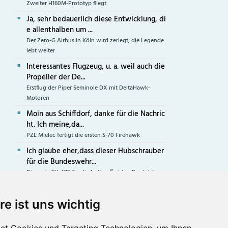
Zweiter H160M-Prototyp fliegt
Ja, sehr bedauerlich diese Entwicklung, di
e allenthalben um ...
Der Zero-G Airbus in Köln wird zerlegt, die Legende
lebt weiter
Interessantes Flugzeug, u. a. weil auch die
Propeller der De...
Erstflug der Piper Seminole DX mit DeltaHawk-
Motoren
Moin aus Schiffdorf, danke für die Nachric
ht. Ich meine,da...
PZL Mielec fertigt die ersten S-70 Firehawk
Ich glaube eher,dass dieser Hubschrauber
für die Bundeswehr...
Die erste CH-47F für die Luftwaffe ist in Produktion
re ist uns wichtig