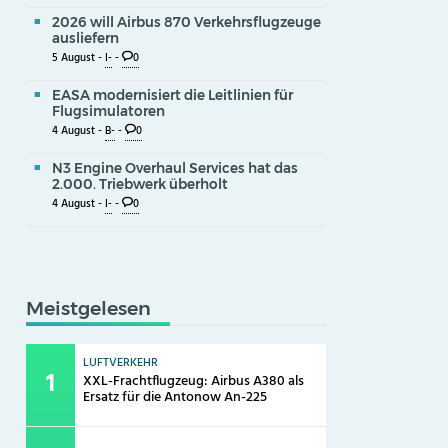
2026 will Airbus 870 Verkehrsflugzeuge
ausliefern
5 August -
I-
-
0
EASA modernisiert die Leitlinien für
Flugsimulatoren
4 August -
B-
-
0
N3 Engine Overhaul Services hat das
2.000. Triebwerk überholt
4 August -
I-
-
0
Meistgelesen
LUFTVERKEHR
XXL-Frachtflugzeug: Airbus A380 als
Ersatz für die Antonow An-225