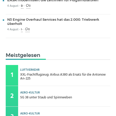
EASA modernisiert die Leitlinien für Flugsimulatoren
4 August -
B-
-
0
N3 Engine Overhaul Services hat das 2.000. Triebwerk
überholt
4 August -
I-
-
0
Meistgelesen
LUFTVERKEHR
XXL-Frachtflugzeug: Airbus A380 als Ersatz für die Antonow
An-225
AERO-KULTUR
SG 38 unter Staub und Spinnweben
AERO-KULTUR