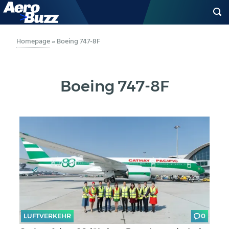
GENERAL AVIATION
Homepage
»
Boeing 747-8F
BIZAV
Boeing 747-8F
LUFTVERKEHR
MILITÄR
INDUSTRIE
HELIKOPTER
BERUFE
LUFTVERKEHR
0
AERO-KULTUR