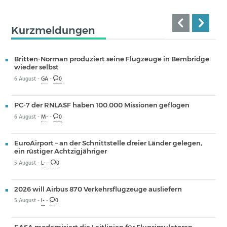
Kurzmeldungen
Britten-Norman produziert seine Flugzeuge in Bembridge
wieder selbst
6 August -
GA
-
0
PC-7 der RNLASF haben 100.000 Missionen geflogen
6 August -
M-
-
0
EuroAirport – an der Schnittstelle dreier Länder gelegen,
ein rüstiger Achtzigjähriger
5 August -
L-
-
0
2026 will Airbus 870 Verkehrsflugzeuge ausliefern
5 August -
I-
-
0