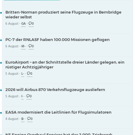
Britten-Norman produziert seine Flugzeuge in Bembridge
wieder selbst
6 August -
GA
-
0
PC-7 der RNLASF haben 100.000 Missionen geflogen
6 August -
M-
-
0
EuroAirport – an der Schnittstelle dreier Länder gelegen, ein
rüstiger Achtzigjähriger
5 August -
L-
-
0
2026 will Airbus 870 Verkehrsflugzeuge ausliefern
5 August -
I-
-
0
EASA modernisiert die Leitlinien für Flugsimulatoren
4 August -
B-
-
0
N3 Engine Overhaul Services hat das 2.000. Triebwerk