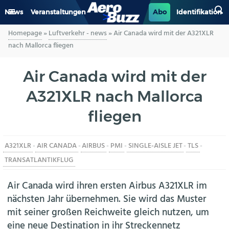
News
Veranstaltungen
Abo
Identifikation
Homepage
»
Luftverkehr - news
»
Air Canada wird mit der A321XLR
GENERAL AVIATION
nach Mallorca fliegen
BIZAV
Air Canada wird mit der
A321XLR nach Mallorca
LUFTVERKEHR
fliegen
MILITÄR
A321XLR
-
AIR CANADA
-
AIRBUS
-
PMI
-
SINGLE-AISLE JET
-
TLS
-
INDUSTRIE
TRANSATLANTIKFLUG
HELIKOPTER
Air Canada wird ihren ersten Airbus A321XLR im
nächsten Jahr übernehmen. Sie wird das Muster
BERUFE
mit seiner großen Reichweite gleich nutzen, um
eine neue Destination in ihr Streckennetz
AERO-KULTUR