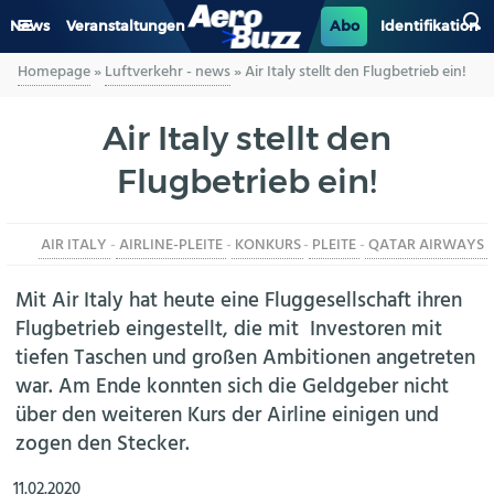
News
Veranstaltungen
Abo
Identifikation
Homepage
»
Luftverkehr - news
»
Air Italy stellt den Flugbetrieb ein!
GENERAL AVIATION
Air Italy stellt den
BIZAV
Flugbetrieb ein!
LUFTVERKEHR
AIR ITALY
-
AIRLINE-PLEITE
-
KONKURS
-
PLEITE
-
QATAR AIRWAYS
MILITÄR
Mit Air Italy hat heute eine Fluggesellschaft ihren
INDUSTRIE
Flugbetrieb eingestellt, die mit Investoren mit
tiefen Taschen und großen Ambitionen angetreten
HELIKOPTER
war. Am Ende konnten sich die Geldgeber nicht
über den weiteren Kurs der Airline einigen und
BERUFE
zogen den Stecker.
AERO-KULTUR
11.02.2020