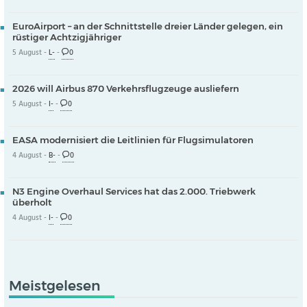
EuroAirport – an der Schnittstelle dreier Länder gelegen, ein
rüstiger Achtzigjähriger
5 August -
L-
-
0
2026 will Airbus 870 Verkehrsflugzeuge ausliefern
5 August -
I-
-
0
EASA modernisiert die Leitlinien für Flugsimulatoren
4 August -
B-
-
0
N3 Engine Overhaul Services hat das 2.000. Triebwerk
überholt
4 August -
I-
-
0
Meistgelesen