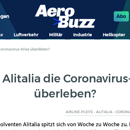
ngen
Abo
Av
Luftverkehr
Militär
Industrie
Helikopter
 Coronavirus-Krise überleben?
Alitalia die Coronavirus
überleben?
AIRLINE-PLEITE
-
ALITALIA
-
CORONA
nsolventen Alitalia spitzt sich von Woche zu Woche zu.