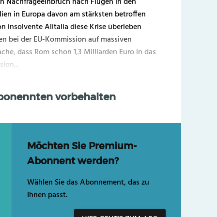
en Nachfrageeinbruch nach Flügen in den
lien in Europa davon am stärksten betroffen
hon insolvente Alitalia diese Krise überleben
en bei der EU-Kommission auf massiven
che, dass Rom schon 1,3 Milliarden Euro in das
ion...
Abonennten vorbehalten
Möchten Sie Premium-
Abonnent werden?
Wählen Sie das Abonnement, das zu
Ihnen passt.