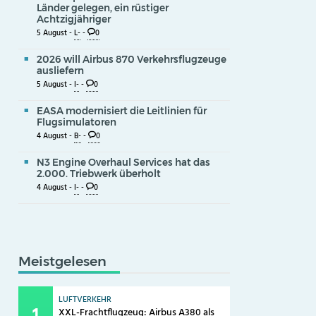
Länder gelegen, ein rüstiger
Achtzigjähriger
5 August -
L-
-
0
2026 will Airbus 870 Verkehrsflugzeuge
ausliefern
5 August -
I-
-
0
EASA modernisiert die Leitlinien für
Flugsimulatoren
4 August -
B-
-
0
N3 Engine Overhaul Services hat das
2.000. Triebwerk überholt
4 August -
I-
-
0
Meistgelesen
LUFTVERKEHR
XXL-Frachtflugzeug: Airbus A380 als