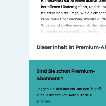
(Coronavirus) hat zu einem dramatisch
betroffenen Ländern geführt, und da Ita
ist, stellt sich die Frage, wie die eh' sc
kann. Neue Überbrückungskredite dürft
Widerstand stoßen angesichts der Tatsa
Unternehmen gesteckt hat. Die Kommiss
Dieser Inhalt ist Premium-
Sind Sie schon Premium-
Abonnent ?
Loggen Sie sich hier ein, um den Zugriff
auf alle Inhalte von Aerobuzz.de zu
erhalten.