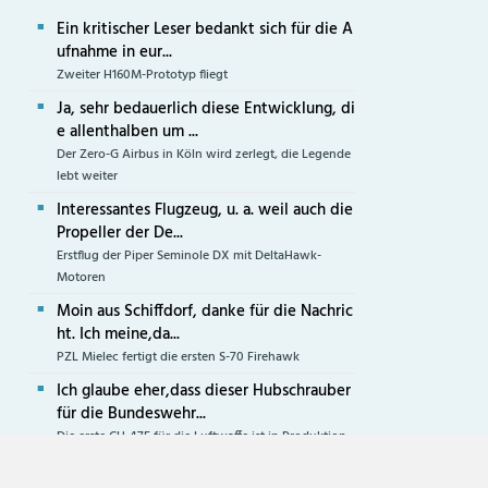
Ein kritischer Leser bedankt sich für die A
ufnahme in eur...
Zweiter H160M-Prototyp fliegt
Ja, sehr bedauerlich diese Entwicklung, di
e allenthalben um ...
Der Zero-G Airbus in Köln wird zerlegt, die Legende
lebt weiter
Interessantes Flugzeug, u. a. weil auch die
Propeller der De...
Erstflug der Piper Seminole DX mit DeltaHawk-
Motoren
Moin aus Schiffdorf, danke für die Nachric
ht. Ich meine,da...
PZL Mielec fertigt die ersten S-70 Firehawk
Ich glaube eher,dass dieser Hubschrauber
für die Bundeswehr...
Die erste CH-47F für die Luftwaffe ist in Produktion