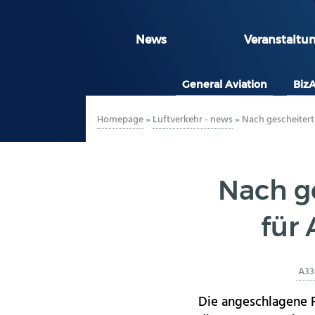
News
Veranstaltu
General Aviation
Biz
Homepage
»
Luftverkehr - news
»
Nach gescheitert
Nach g
für
A33
Die angeschlagene F