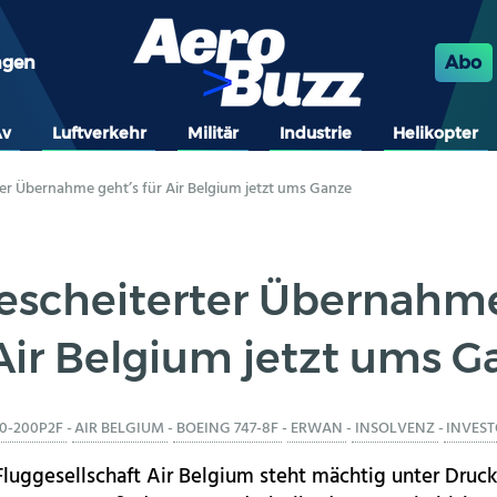
ngen
Abo
Av
Luftverkehr
Militär
Industrie
Helikopter
er Übernahme geht’s für Air Belgium jetzt ums Ganze
escheiterter Übernahme
 Air Belgium jetzt ums G
0-200P2F
-
AIR BELGIUM
-
BOEING 747-8F
-
ERWAN
-
INSOLVENZ
-
INVES
luggesellschaft Air Belgium steht mächtig unter Druc