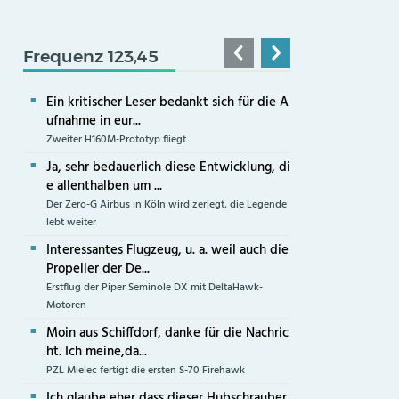
Frequenz 123,45
Ein kritischer Leser bedankt sich für die A
ufnahme in eur...
Zweiter H160M-Prototyp fliegt
Ja, sehr bedauerlich diese Entwicklung, di
e allenthalben um ...
Der Zero-G Airbus in Köln wird zerlegt, die Legende
lebt weiter
Interessantes Flugzeug, u. a. weil auch die
Propeller der De...
Erstflug der Piper Seminole DX mit DeltaHawk-
Motoren
Moin aus Schiffdorf, danke für die Nachric
ht. Ich meine,da...
PZL Mielec fertigt die ersten S-70 Firehawk
Ich glaube eher,dass dieser Hubschrauber