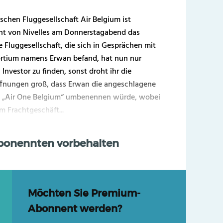
schen Fluggesellschaft Air Belgium ist
ht von Nivelles am Donnerstagabend das
 Fluggesellschaft, die sich in Gesprächen mit
ortium namens Erwan befand, hat nun nur
Investor zu finden, sonst droht ihr die
offnungen groß, dass Erwan die angeschlagene
in „Air One Belgium“ umbenennen würde, wobei
m Frachtgeschäft...
Abonennten vorbehalten
Möchten Sie Premium-
Abonnent werden?