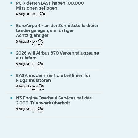
PC-7 der RNLASF haben 100.000
Missionen geflogen
6 August -
M-
-
0
EuroAirport – an der Schnittstelle dreier
Länder gelegen, ein rüstiger
Achtzigjähriger
5 August -
L-
-
0
2026 will Airbus 870 Verkehrsflugzeuge
ausliefern
5 August -
I-
-
0
EASA modernisiert die Leitlinien für
Flugsimulatoren
4 August -
B-
-
0
N3 Engine Overhaul Services hat das
2.000. Triebwerk überholt
4 August -
I-
-
0