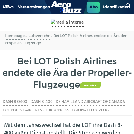
News
Veranstaltungen
Abo
Identifikation
GENERAL AVIATION
Homepage
»
Luftverkehr
»
Bei LOT Polish Airlines endete die Ära der
BIZAV
Propeller-Flugzeuge
LUFTVERKEHR
Bei LOT Polish Airlines
MILITÄR
endete die Ära der Propeller-
Flugzeuge
INDUSTRIE
premium
HELIKOPTER
DASH 8 Q400
-
DASH 8-400
-
DE HAVILLAND AIRCRAFT OF CANADA
-
LOT POLISH AIRLINES
-
TURBOPROP-REGIONALFLUGZEUG
BERUFE
Mit dem Jahreswechsel hat die LOT ihre Dash 8-
400 außer Dienst gestellt. Die Strecken werden
AERO-KULTUR