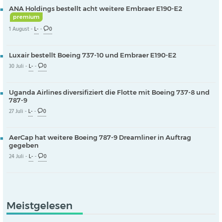
ANA Holdings bestellt acht weitere Embraer E190-E2
premium
1 August -
L-
-
0
Luxair bestellt Boeing 737-10 und Embraer E190-E2
30 Juli -
L-
-
0
Uganda Airlines diversifiziert die Flotte mit Boeing 737-8 und
787-9
27 Juli -
L-
-
0
AerCap hat weitere Boeing 787-9 Dreamliner in Auftrag
gegeben
24 Juli -
L-
-
0
Meistgelesen