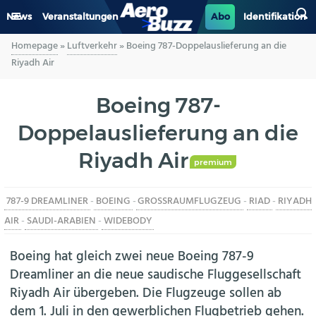
News
Veranstaltungen
Abo
Identifikation
Homepage
»
Luftverkehr
»
Boeing 787-Doppelauslieferung an die
GENERAL AVIATION
Riyadh Air
BIZAV
Boeing 787-
Doppelauslieferung an die
LUFTVERKEHR
Riyadh Air
MILITÄR
premium
787-9 DREAMLINER
-
BOEING
-
GROSSRAUMFLUGZEUG
-
RIAD
-
RIYADH
INDUSTRIE
AIR
-
SAUDI-ARABIEN
-
WIDEBODY
HELIKOPTER
Boeing hat gleich zwei neue Boeing 787-9
Dreamliner an die neue saudische Fluggesellschaft
BERUFE
Riyadh Air übergeben. Die Flugzeuge sollen ab
dem 1. Juli in den gewerblichen Flugbetrieb gehen.
AERO-KULTUR