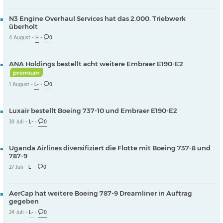
N3 Engine Overhaul Services hat das 2.000. Triebwerk
überholt
4 August -
I-
-
0
ANA Holdings bestellt acht weitere Embraer E190-E2
premium
1 August -
L-
-
0
Luxair bestellt Boeing 737-10 und Embraer E190-E2
30 Juli -
L-
-
0
Uganda Airlines diversifiziert die Flotte mit Boeing 737-8 und
787-9
27 Juli -
L-
-
0
AerCap hat weitere Boeing 787-9 Dreamliner in Auftrag
gegeben
24 Juli -
L-
-
0