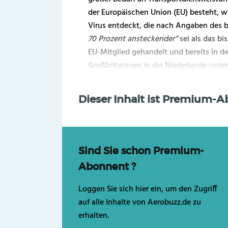
der Europäischen Union (EU) besteht, w
Virus entdeckt, die nach Angaben des b
70 Prozent ansteckender“
sei als das bi
EU-Mitglied gehandelt und bereits in 
Großbritannien in die Niederlande unters
Dieser Inhalt ist Premium-
Sind Sie schon Premium-
Abonnent ?
Loggen Sie sich hier ein, um den Zugriff
auf alle Inhalte von Aerobuzz.de zu
erhalten.