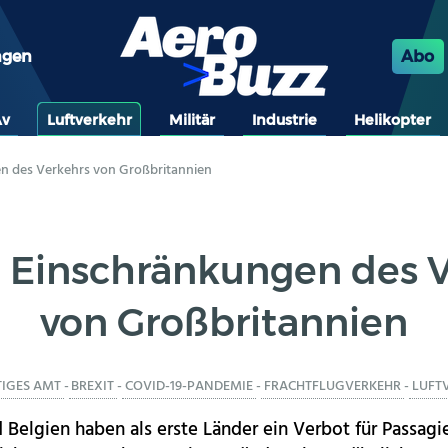
ngen
Abo
Av
Luftverkehr
Militär
Industrie
Helikopter
n des Verkehrs von Großbritannien
 Einschränkungen des 
von Großbritannien
IGES AMT
-
BREXIT
-
COVID-19-PANDEMIE
-
FRACHTFLUGVERKEHR
-
LUFT
 Belgien haben als erste Länder ein Verbot für Passagi