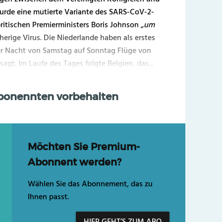
urde eine mutierte Variante des SARS-CoV-2-
ritischen Premierministers Boris Johnson
„um
sherige Virus. Die Niederlande haben als erstes
der Nacht von Samstag auf Sonntag Flüge von
agt. Im Laufe des Tages folgte Belgien, das...
Abonennten vorbehalten
Möchten Sie Premium-
Abonnent werden?
Wählen Sie das Abonnement, das zu
Ihnen passt.
HIER GEHT’S ZUM ABO