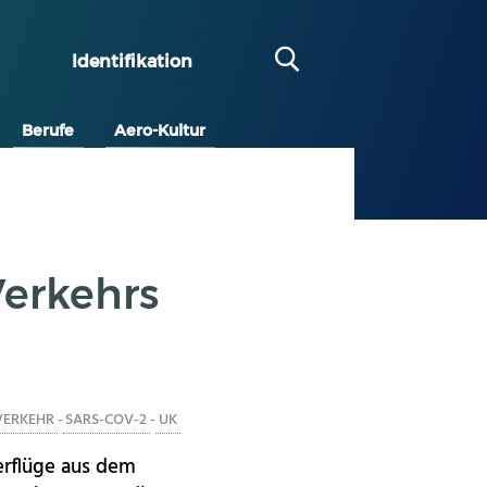
Identifikation
Berufe
Aero-Kultur
Verkehrs
VERKEHR
-
SARS-COV-2
-
UK
erflüge aus dem