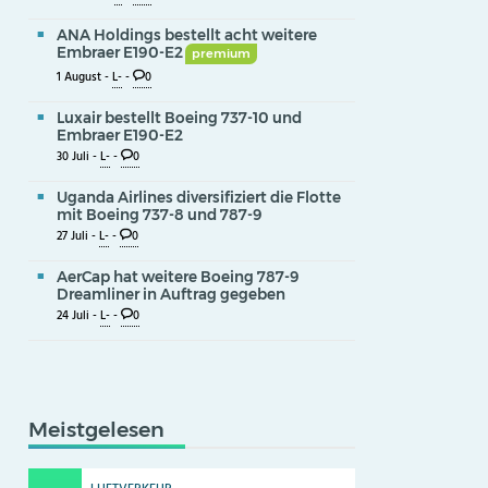
ANA Holdings bestellt acht weitere
Embraer E190-E2
premium
1 August -
L-
-
0
Luxair bestellt Boeing 737-10 und
Embraer E190-E2
30 Juli -
L-
-
0
Uganda Airlines diversifiziert die Flotte
mit Boeing 737-8 und 787-9
27 Juli -
L-
-
0
AerCap hat weitere Boeing 787-9
Dreamliner in Auftrag gegeben
24 Juli -
L-
-
0
Meistgelesen