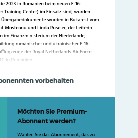
Ende 2023 in Rumänien beim neuen F-16-
r Training Center) im Einsatz sind, wurden
Die Übergabedokumente wurden in Bukarest vom
t Mosteanu und Linda Ruseler, der Leiterin
n im Finanzministerium der Niederlande,
bildung rumänischer und ukrainischer F-16-
pfflugzeuge der Royal Netherlands Air Force
C in Rumänien...
Abonennten vorbehalten
Möchten Sie Premium-
Abonnent werden?
Wählen Sie das Abonnement, das zu