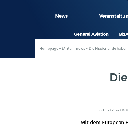
News
Veranstaltu
General Aviation
Biz
Homepage
»
Militär - news
»
Die Niederlande habe
Die
EFTC
-
F-16
-
FIG
Mit dem European Fi