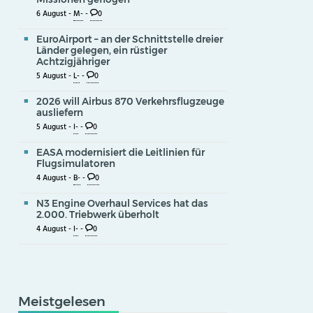
6 August -
M-
-
0
EuroAirport – an der Schnittstelle dreier
Länder gelegen, ein rüstiger
Achtzigjähriger
5 August -
L-
-
0
2026 will Airbus 870 Verkehrsflugzeuge
ausliefern
5 August -
I-
-
0
EASA modernisiert die Leitlinien für
Flugsimulatoren
4 August -
B-
-
0
N3 Engine Overhaul Services hat das
2.000. Triebwerk überholt
4 August -
I-
-
0
Meistgelesen