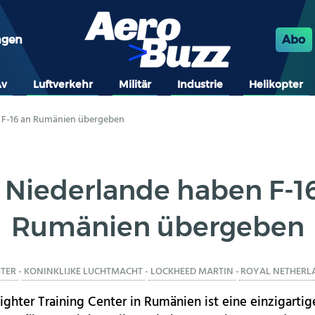
ngen
Abo
Av
Luftverkehr
Militär
Industrie
Helikopter
n F-16 an Rumänien übergeben
 Niederlande haben F-1
Rumänien übergeben
HTER
-
KONINKLIJKE LUCHTMACHT
-
LOCKHEED MARTIN
-
ROYAL NETHERLA
ghter Training Center in Rumänien ist eine einzigartig