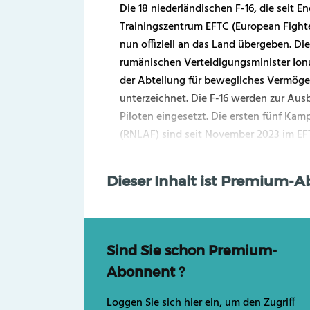
Die 18 niederländischen F-16, die seit 
Trainingszentrum EFTC (European Fighte
nun offiziell an das Land übergeben. 
rumänischen Verteidigungsminister Ionu
der Abteilung für bewegliches Vermöge
unterzeichnet. Die F-16 werden zur Aus
Piloten eingesetzt. Die ersten fünf Kam
(RNLAF) sind seit November 2023 im EFT
Dieser Inhalt ist Premium-
Sind Sie schon Premium-
Abonnent ?
Loggen Sie sich hier ein, um den Zugriff