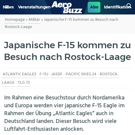
News
Veranstaltungen
Abo
Identifikation
Homepage
»
Militär
»
Japanische F-15 kommen zu Besuch nach
GENERAL AVIATION
Rostock-Laage
BIZAV
Japanische F-15 kommen zu
Besuch nach Rostock-Laage
LUFTVERKEHR
MILITÄR
ATLANTIC EAGLES
-
F-15J
-
JASDF
-
PACIFIC SKIES 24
-
ROSTOCK-
LAAGE
-
TLG 73
INDUSTRIE
Im Rahmen eine Besuchstour durch Nordamerika
HELIKOPTER
und Europa werden vier japanische F-15 Eagle im
Rahmen der Übung „Atlantic Eagles“ auch in
BERUFE
Deutschland landen. Dieser Besuch wird viele
Luftfahrt-Enthusiasten anlocken.
AERO-KULTUR