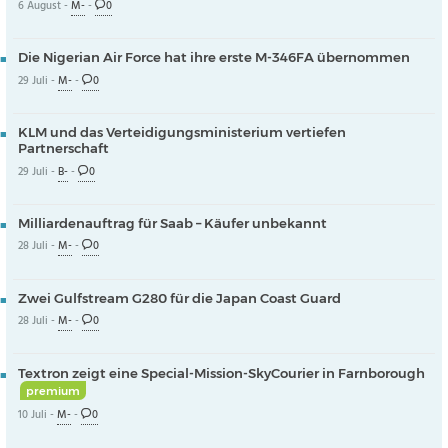
6 August -
M-
-
0
Die Nigerian Air Force hat ihre erste M-346FA übernommen
29 Juli -
M-
-
0
KLM und das Verteidigungsministerium vertiefen
Partnerschaft
29 Juli -
B-
-
0
Milliardenauftrag für Saab – Käufer unbekannt
28 Juli -
M-
-
0
Zwei Gulfstream G280 für die Japan Coast Guard
28 Juli -
M-
-
0
Textron zeigt eine Special-Mission-SkyCourier in Farnborough
premium
10 Juli -
M-
-
0