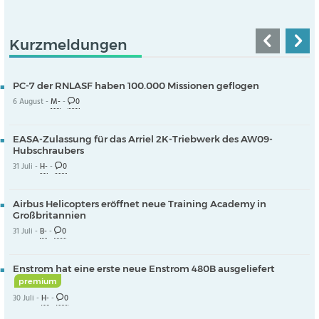
Kurzmeldungen
PC-7 der RNLASF haben 100.000 Missionen geflogen
6 August -
M-
-
0
EASA-Zulassung für das Arriel 2K-Triebwerk des AW09-
Hubschraubers
31 Juli -
H-
-
0
Airbus Helicopters eröffnet neue Training Academy in
Großbritannien
31 Juli -
B-
-
0
Enstrom hat eine erste neue Enstrom 480B ausgeliefert
premium
30 Juli -
H-
-
0