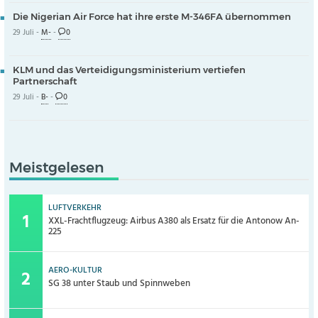
Die Nigerian Air Force hat ihre erste M-346FA übernommen
29 Juli -
M-
-
0
KLM und das Verteidigungsministerium vertiefen
Partnerschaft
29 Juli -
B-
-
0
Meistgelesen
LUFTVERKEHR
XXL-Frachtflugzeug: Airbus A380 als Ersatz für die Antonow An-
225
AERO-KULTUR
SG 38 unter Staub und Spinnweben