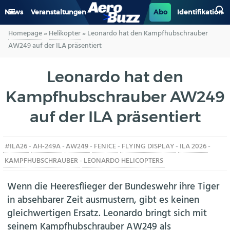
News
Veranstaltungen
Abo
Identifikation
Homepage
»
Helikopter
»
Leonardo hat den Kampfhubschrauber
GENERAL AVIATION
AW249 auf der ILA präsentiert
BIZAV
Leonardo hat den
Kampfhubschrauber AW249
LUFTVERKEHR
auf der ILA präsentiert
MILITÄR
#ILA26
-
AH-249A
-
AW249
-
FENICE
-
FLYING DISPLAY
-
ILA 2026
-
INDUSTRIE
KAMPFHUBSCHRAUBER
-
LEONARDO HELICOPTERS
HELIKOPTER
Wenn die Heeresflieger der Bundeswehr ihre Tiger
in absehbarer Zeit ausmustern, gibt es keinen
BERUFE
gleichwertigen Ersatz. Leonardo bringt sich mit
seinem Kampfhubschrauber AW249 als
AERO-KULTUR