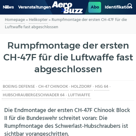
News
Veranstaltungen
Abo
Identifikation
Homepage
»
Helikopter
»
Rumpfmontage der ersten CH-47F für die
GENERAL AVIATION
Luftwaffe fast abgeschlossen
BIZAV
Rumpfmontage der ersten
CH-47F für die Luftwaffe fast
LUFTVERKEHR
abgeschlossen
MILITÄR
BOEING DEFENSE
-
CH-47 CHINOOK
-
HOLZDORF
-
HSG 64
-
INDUSTRIE
HUBSCHRAUBERGESCHWADER 64
-
LUFTWAFFE
HELIKOPTER
Die Endmontage der ersten CH-47F Chinook Block
II für die Bundeswehr schreitet voran: Die
BERUFE
Rumpfmontage des Schwerlast-Hubschraubers ist
sichtbar vorangeschritten.
AERO-KULTUR