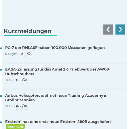
Kurzmeldungen
PC-7 der RNLASF haben 100.000 Missionen geflogen
6 August -
M-
-
0
EASA-Zulassung für das Arriel 2K-Triebwerk des AW09-
Hubschraubers
31 Juli -
H-
-
0
Airbus Helicopters eröffnet neue Training Academy in
Großbritannien
31 Juli -
B-
-
0
Enstrom hat eine erste neue Enstrom 480B ausgeliefert
premium