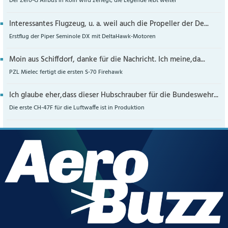
Der Zero-G Airbus in Köln wird zerlegt, die Legende lebt weiter
Interessantes Flugzeug, u. a. weil auch die Propeller der De...
Erstflug der Piper Seminole DX mit DeltaHawk-Motoren
Moin aus Schiffdorf, danke für die Nachricht. Ich meine,da...
PZL Mielec fertigt die ersten S-70 Firehawk
Ich glaube eher,dass dieser Hubschrauber für die Bundeswehr...
Die erste CH-47F für die Luftwaffe ist in Produktion