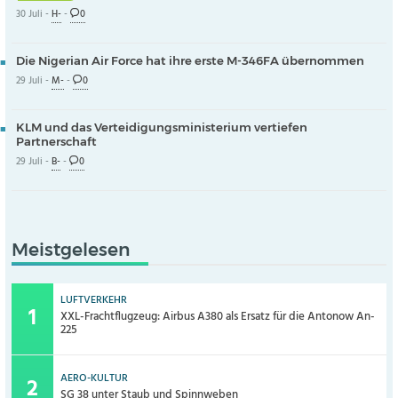
30 Juli -
H-
-
0
Die Nigerian Air Force hat ihre erste M-346FA übernommen
29 Juli -
M-
-
0
KLM und das Verteidigungsministerium vertiefen
Partnerschaft
29 Juli -
B-
-
0
Meistgelesen
LUFTVERKEHR
XXL-Frachtflugzeug: Airbus A380 als Ersatz für die Antonow An-
225
AERO-KULTUR
SG 38 unter Staub und Spinnweben