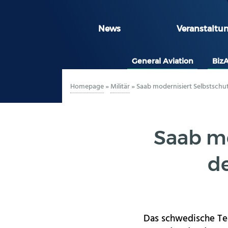
News
Veranstaltu
General Aviation
Biz
Homepage
»
Militär
»
Saab modernisiert Selbstsch
Saab mo
d
Das schwedische Te