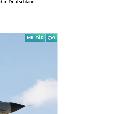
rd in Deutschland
MILITÄR
0