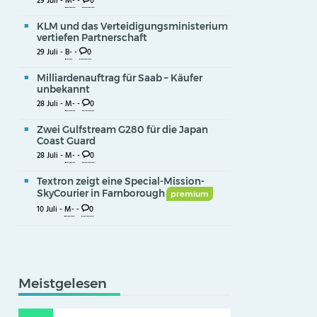
29 Juli -
M-
-
0
KLM und das Verteidigungsministerium
vertiefen Partnerschaft
29 Juli -
B-
-
0
Milliardenauftrag für Saab – Käufer
unbekannt
28 Juli -
M-
-
0
Zwei Gulfstream G280 für die Japan
Coast Guard
28 Juli -
M-
-
0
Textron zeigt eine Special-Mission-
SkyCourier in Farnborough
premium
10 Juli -
M-
-
0
Meistgelesen