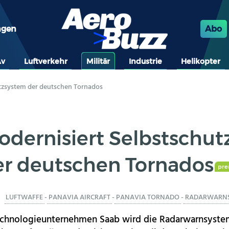
ngen
Abo
Av
Luftverkehr
Militär
Industrie
Helikopter
utzsystem der deutschen Tornados
dernisiert Selbstschu
er deutschen Tornados
pr
LUFTWAFFE
-
PANAVIA AIRCRAFT
-
PANAVIA TORNADO
-
RADARWARN
chnologieunternehmen Saab wird die Radarwarnsyste