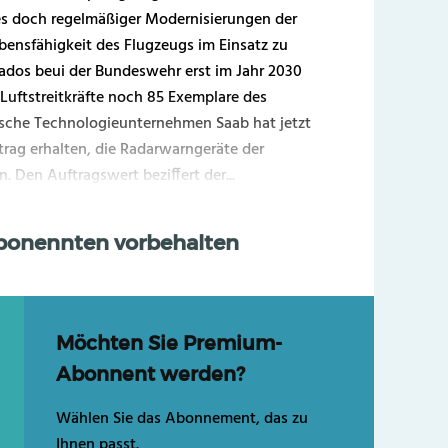
 es doch regelmäßiger Modernisierungen der
ensfähigkeit des Flugzeugs im Einsatz zu
nados beui der Bundeswehr erst im Jahr 2030
Luftstreitkräfte noch 85 Exemplare des
sche Technologieunternehmen Saab hat jetzt
rag erhalten, die Radarwarngeräte der
. Den Auftragswert beziffert der...
Abonennten vorbehalten
Möchten Sie Premium-
Abonnent werden?
Wählen Sie das Abonnement, das zu
Ihnen passt.