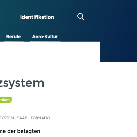
Identifikation
Berufe
Aero-Kultur
tzsystem
emium
SYSTEM
-
SAAB
-
TORNADO
me der betagten