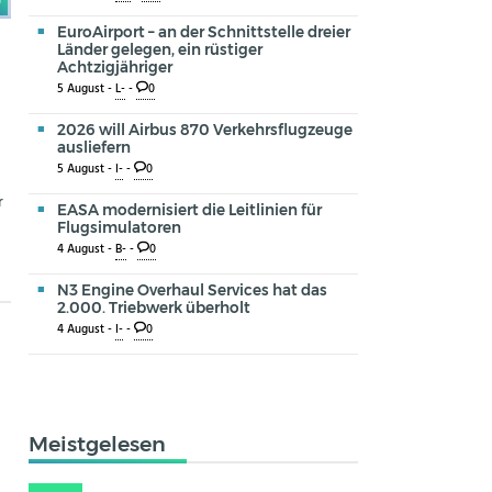
0
EuroAirport – an der Schnittstelle dreier
Länder gelegen, ein rüstiger
Achtzigjähriger
5 August -
L-
-
0
2026 will Airbus 870 Verkehrsflugzeuge
ausliefern
5 August -
I-
-
0
r
EASA modernisiert die Leitlinien für
Flugsimulatoren
4 August -
B-
-
0
N3 Engine Overhaul Services hat das
2.000. Triebwerk überholt
4 August -
I-
-
0
Meistgelesen