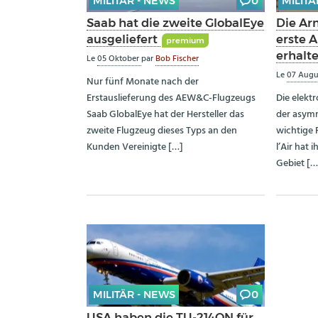
MILITÄR - NEWS
0
MILITÄ
Saab hat die zweite GlobalEye
Die Arm
ausgeliefert
erste 
premium
erhalt
Le
05 Oktober
par
Bob Fischer
Le
07 Aug
Nur fünf Monate nach der
Erstauslieferung des AEW&C-Flugzeugs
Die elektr
Saab GlobalEye hat der Hersteller das
der asymm
zweite Flugzeug dieses Typs an den
wichtige 
Kunden Vereinigte […]
l’Air hat 
Gebiet […
MILITÄR - NEWS
0
USA haben die TU-214ON für