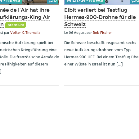
R - NEWS
0
MILITÄR - NEWS
ée de l‘Air hat ihre
Elbit verliert bei Testflug
Aufklärungs-King Air
Hermes-900-Drohne für die
en
Schweiz
premium
ust
par
Volker K. Thomalla
Le
06 August
par
Bob Fischer
onische Aufklärung spielt bei
Die Schweiz beschafft insgesamt sechs
etrischen Kriegsführung eine
neue Aufklärungsdrohnen vom Typ
Rolle. Die französische Armée de
Hermes 900 HFE. Bei einem Testflug übe
ihre Fähigkeiten auf diesem
einer Wüste in Israel ist nun […]
]