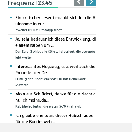
Frequenz 123,45
Ein kritischer Leser bedankt sich für die A
ufnahme in eur...
Zweiter H160M-Prototyp fliegt
Ja, sehr bedauerlich diese Entwicklung, di
e allenthalben um ...
Der Zero-G Airbus in Köln wird zerlegt, die Legende
lebt weiter
Interessantes Flugzeug, u. a. weil auch die
Propeller der De...
Erstflug der Piper Seminole DX mit DeltaHawk-
Motoren
Moin aus Schiffdorf, danke für die Nachric
ht. Ich meine,da...
PZL Mielec fertigt die ersten S-70 Firehawk
Ich glaube eher,dass dieser Hubschrauber
für die Bundeswehr...
Die erste CH-47F für die Luftwaffe ist in Produktion