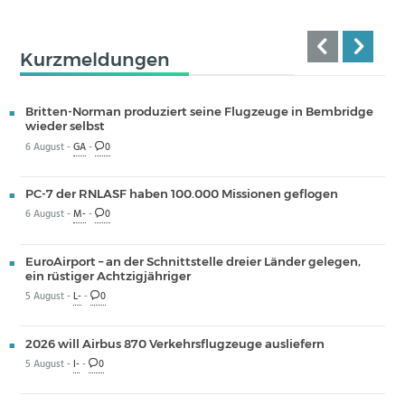
Kurzmeldungen
Britten-Norman produziert seine Flugzeuge in Bembridge
wieder selbst
6 August -
GA
-
0
PC-7 der RNLASF haben 100.000 Missionen geflogen
6 August -
M-
-
0
EuroAirport – an der Schnittstelle dreier Länder gelegen,
ein rüstiger Achtzigjähriger
5 August -
L-
-
0
2026 will Airbus 870 Verkehrsflugzeuge ausliefern
5 August -
I-
-
0