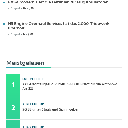
EASA modernisiert die Leitlinien für Flugsimulatoren
4 August -
B-
-
0
N3 Engine Overhaul Services hat das 2.000. Triebwerk
überholt
4 August -
I-
-
0
Meistgelesen
LUFTVERKEHR
XXL-Frachtflugzeug: Airbus A380 als Ersatz für die Antonow
An-225
AERO-KULTUR
SG 38 unter Staub und Spinnweben
AERO-KULTUR