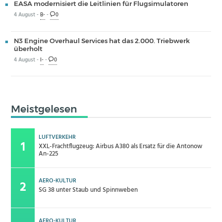
EASA modernisiert die Leitlinien für Flugsimulatoren
4 August -
B-
-
0
N3 Engine Overhaul Services hat das 2.000. Triebwerk
überholt
4 August -
I-
-
0
Meistgelesen
LUFTVERKEHR
XXL-Frachtflugzeug: Airbus A380 als Ersatz für die Antonow
An-225
AERO-KULTUR
SG 38 unter Staub und Spinnweben
AERO-KULTUR