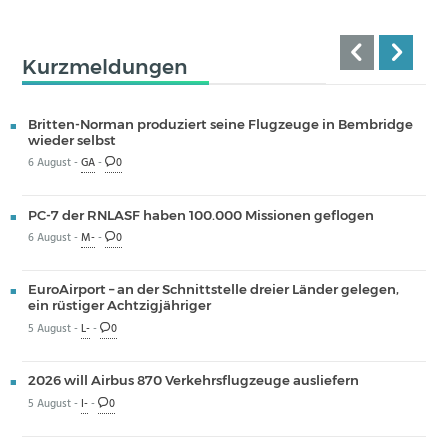
Kurzmeldungen
Britten-Norman produziert seine Flugzeuge in Bembridge
wieder selbst
6 August -
GA
-
0
PC-7 der RNLASF haben 100.000 Missionen geflogen
6 August -
M-
-
0
EuroAirport – an der Schnittstelle dreier Länder gelegen,
ein rüstiger Achtzigjähriger
5 August -
L-
-
0
2026 will Airbus 870 Verkehrsflugzeuge ausliefern
5 August -
I-
-
0