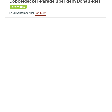
Doppeldecker-Parade über dem Donau-Ries
premium
Le
28 September
par
Ralf Kurz