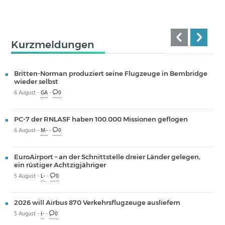
Kurzmeldungen
Britten-Norman produziert seine Flugzeuge in Bembridge
wieder selbst
6 August -
GA
-
0
PC-7 der RNLASF haben 100.000 Missionen geflogen
6 August -
M-
-
0
EuroAirport – an der Schnittstelle dreier Länder gelegen,
ein rüstiger Achtzigjähriger
5 August -
L-
-
0
2026 will Airbus 870 Verkehrsflugzeuge ausliefern
5 August -
I-
-
0