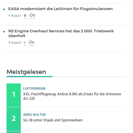
EASA modernisiert die Leitlinien für Flugsimulatoren
4 August -
B-
-
0
N3 Engine Overhaul Services hat das 2.000. Triebwerk
überholt
4 August -
I-
-
0
Meistgelesen
LUFTVERKEHR
XXL-Frachtflugzeug: Airbus A380 als Ersatz für die Antonow
An-225
AERO-KULTUR
SG 38 unter Staub und Spinnweben