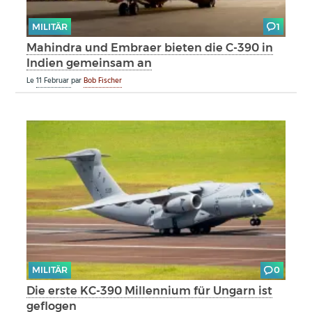
MILITÄR
1
Mahindra und Embraer bieten die C-390 in
Indien gemeinsam an
Le
11 Februar
par
Bob Fischer
MILITÄR
0
Die erste KC-390 Millennium für Ungarn ist
geflogen