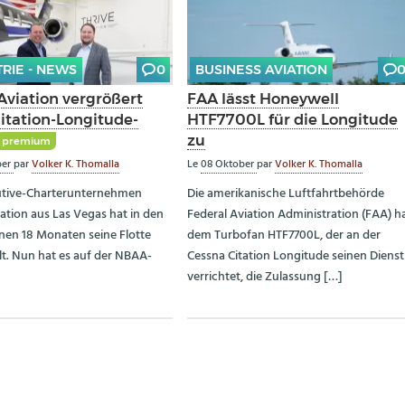
TRIE - NEWS
0
BUSINESS AVIATION
Aviation vergrößert
FAA lässt Honeywell
Citation-Longitude-
HTF7700L für die Longitude
zu
premium
ber
par
Volker K. Thomalla
Le
08 Oktober
par
Volker K. Thomalla
utive-Charterunternehmen
Die amerikanische Luftfahrtbehörde
iation aus Las Vegas hat in den
Federal Aviation Administration (FAA) h
en 18 Monaten seine Flotte
dem Turbofan HTF7700L, der an der
t. Nun hat es auf der NBAA-
Cessna Citation Longitude seinen Dienst
verrichtet, die Zulassung […]