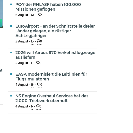
PC-7 der RNLASF haben 100.000
Missionen geflogen
6 August -
M-
-
0
0
EuroAirport – an der Schnittstelle dreier
Länder gelegen, ein rüstiger
Achtzigjähriger
5 August -
L-
-
0
2026 will Airbus 870 Verkehrsflugzeuge
ausliefern
5 August -
I-
-
0
at
EASA modernisiert die Leitlinien für
Flugsimulatoren
4 August -
B-
-
0
N3 Engine Overhaul Services hat das
2.000. Triebwerk überholt
4 August -
I-
-
0