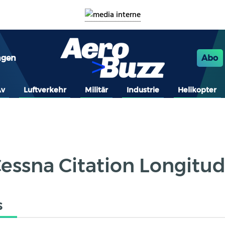
ngen
Abo
Av
Luftverkehr
Militär
Industrie
Helikopter
essna Citation Longitu
s