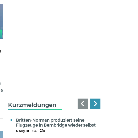
0
e
r
16
Kurzmeldungen
Britten-Norman produziert seine
Flugzeuge in Bembridge wieder selbst
6 August -
GA
-
0